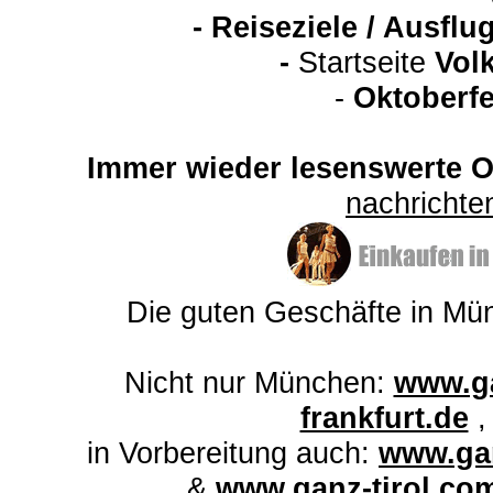
-
Reiseziele / Ausfl
-
Startseite
Vol
-
Oktoberfe
Immer wieder lesenswerte On
nachricht
Die guten Geschäfte in M
Nicht nur München:
www.ga
frankfurt.de
in Vorbereitung auch:
www.gan
&
www.ganz-tirol.co