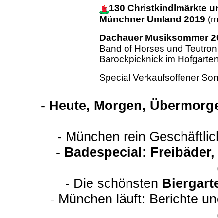
130 Christkindlmärkte 
Münchner Umland 2019
(
m
Dachauer Musiksommer 2
Band of Horses und Teutron
Barockpicknick im Hofgarte
Special Verkaufsoffener So
-
Heute, Morgen, Übermorge
- München rein Geschäftli
-
Badespecial: Freibäder
- Die schönsten
Biergart
- München läuft: Berichte u