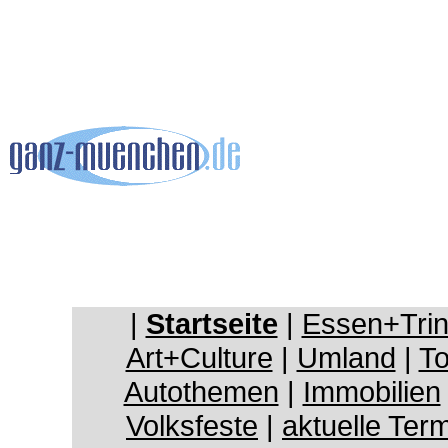
|
Startseite
|
Essen+Tri
Art+Culture
|
Umland
|
To
Autothemen
|
Immobilien
Volksfeste
|
aktuelle Ter