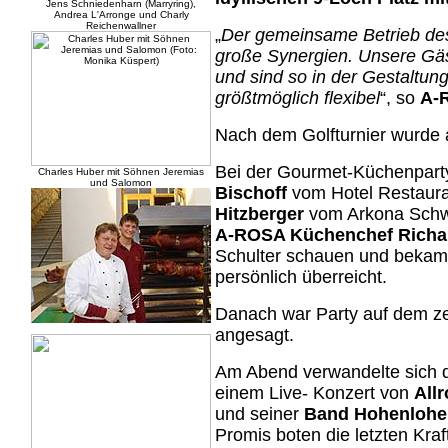
Jens Schniedenharn (Marryring),
Andrea L'Arronge und Charly
Reichenwallner
„
Der gemeinsame Betrieb des 
große Synergien. Unsere Gäs
und sind so in der Gestaltun
größtmöglich flexibel
“, so
A-
Nach dem Golfturnier wurde a
Bei der Gourmet-Küchenpar
Charles Huber mit Söhnen Jeremias
und Salomon
Bischoff
vom Hotel Restaura
Hitzberger
vom Arkona Schwe
A-ROSA Küchenchef Richa
Schulter schauen und bekam d
persönlich überreicht.
Danach war Party auf dem zen
angesagt.
Am Abend verwandelte sich d
einem Live- Konzert von
All
und seiner
Band Hohenlohe 
Promis boten die letzten Kraf