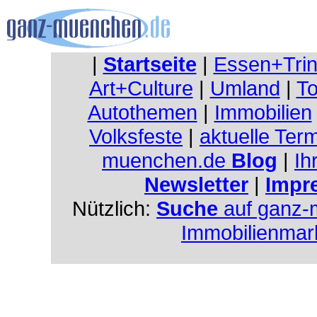
|
Startseite
|
Essen+Tri
Art+Culture
|
Umland
|
To
Autothemen
|
Immobilien
Volksfeste
|
aktuelle Ter
muenchen.de
Blog
|
Ih
Newsletter
|
Impr
Nützlich:
Suche
auf ganz-
Immobilienmar