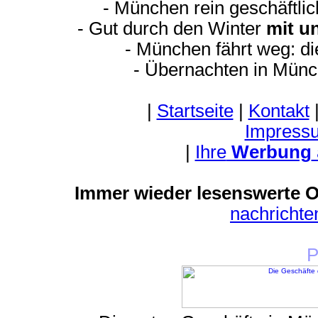
- München rein geschäftli
- Gut durch den Winter
mit u
- München fährt weg: d
- Übernachten in Münc
|
Startseite
|
Kontakt
Impress
|
Ihre
Werbung
Immer wieder lesenswerte On
nachricht
P