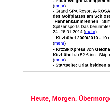
-
Polar Weight Management
(
mehr
)
- Grand SPA Resort
A-ROSA 
des Golfplatzes am Schlos
Hahnenkammrennen
- Ski
Spitzensports Das berühmtes
24.-26.01.2014 (
mehr
)
-
Kitzbühel 2009/2010
- 10 
(
mehr
)
-
KitzSkiXpress
von
Geldha
Kitzbühel
ab 52 € incl. Skip
(
mehr
)
-
Startseite: Urlaubsideen
-
Heute, Morgen, Übermorge