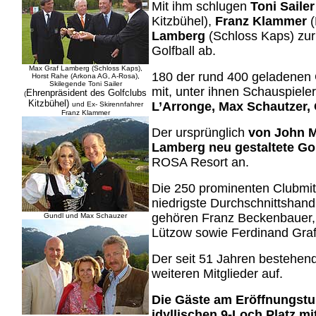
Mit ihm schlugen
Toni Saile
Kitzbühel),
Franz Klammer
Lamberg
(Schloss Kaps) zur
Golfball ab.
Max Graf Lamberg (Schloss Kaps),
180 der rund 400 geladenen 
Horst Rahe (Arkona AG, A-Rosa),
Skilegende Toni Sailer
mit, unter ihnen Schauspiele
Ehrenpräsident des Golfclubs
(
Kitzbühel)
L’Arronge, Max Schautzer,
und Ex- Skirennfahrer
Franz Klammer
Der ursprünglich
von John M
Lamberg neu gestaltete Gol
ROSA Resort an.
Die 250 prominenten Clubmit
niedrigste Durchschnittshand
gehören Franz Beckenbauer, 
Gundl und Max Schauzer
Lützow sowie Ferdinand Graf
Der seit 51 Jahren bestehend
weiteren Mitglieder auf.
Die Gäste am Eröffnungstu
idyllischen 9-Loch Platz mi