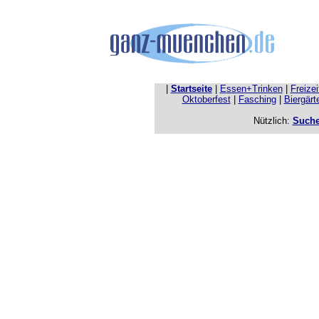
|
Startseite
|
Essen+Trinken
|
Freize
Oktoberfest
|
Fasching
|
Biergärt
Nützlich:
Such