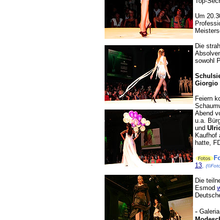
Top-Secr
Um 20.30
Professi
Meisters
Die stra
Absolven
sowohl P
Schulsi
Giorgio 
Feiern k
Schaumwe
Abend 
u.a. Bür
und
Ulri
Kaufhof 
hatte, F
Fo
13
,
(©Foto
Die teil
Esmod
Deutsch
-
Galeri
Modesc