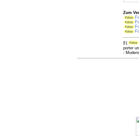
Zum Verg
Fo
Fo
Fo
Fo
porter u
- Moden