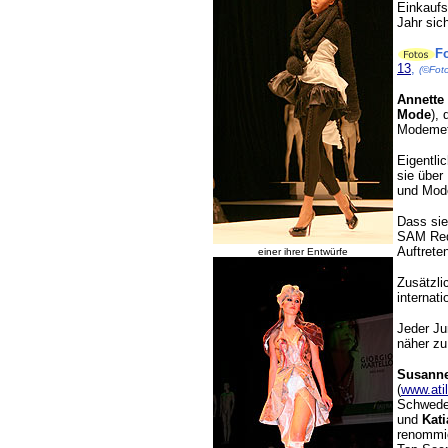
Einkaufs
Jahr sic
Fo
13
,
(©Foto
Annette
Mode
), 
Modemetr
Eigentli
sie übe
und Mod
Dass sie
SAM Reda
Auftrete
einer ihrer Entwürfe
Zusätzli
internat
Jeder Ju
näher zu
Susann
(
www.ati
Schweden
und
Kat
renommie