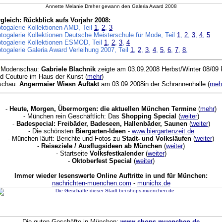
Annette Melanie Dreher gewann den Galeria Award 2008
leich: Rückblick aufs Vorjahr 2008:
togalerie Kollektionen AMD, Teil
1
,
2
,
3
togalerie Kollektionen Deutsche Meisterschule für Mode, Teil
1
,
2
,
3
,
4
,
5
togalerie Kollektionen ESMOD, Teil
1
,
2
,
3
,
4
togalerie Galeria Award Verleihung 2007, Teil
1
,
2
,
3
,
4
,
5
,
6
,
7
,
8
,
Modenschau:
Gabriele Blachnik
zeigte am 03.09.2008 Herbst/Winter 08/09 
nd Couture im Haus der Kunst (
mehr
)
schau:
Angermaier Wiesn Auftakt
am 03.09.2008in der Schrannenhalle (
meh
-
Heute, Morgen, Übermorgen: die aktuellen München Termine
(
mehr
)
- München rein Geschäftlich: Das
Shopping Special
(
weiter
)
-
Badespecial: Freibäder, Badeseen, Hallenbäder, Saunen
(
weiter
)
- Die schönsten
Biergarten-Ideen
-
www.biergartenzeit.de
- München läuft: Berichte und Fotos zu
Stadt- und Volksläufen
(
weiter
)
-
Reiseziele / Ausflugsideen ab München
(
weiter
)
-
Startseite
Volksfestkalender
(
weiter
)
-
Oktoberfest Special
(
weiter
)
Immer wieder lesenswerte Online Auftritte in und für München:
nachrichten-muenchen.com
-
munichx.de
Die guten Geschäfte in München:
www.shops-muenchen.de