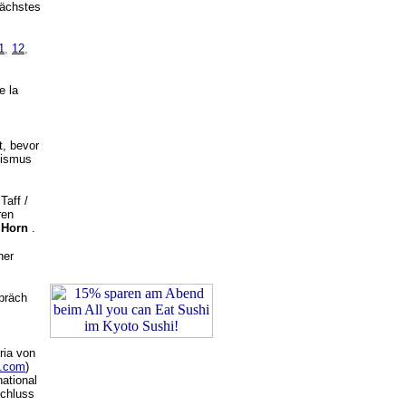
nächstes
1
,
12
,
e la
t, bevor
lismus
Taff /
ren
 Horn
.
ner
spräch
ria von
n.com
)
national
Schluss