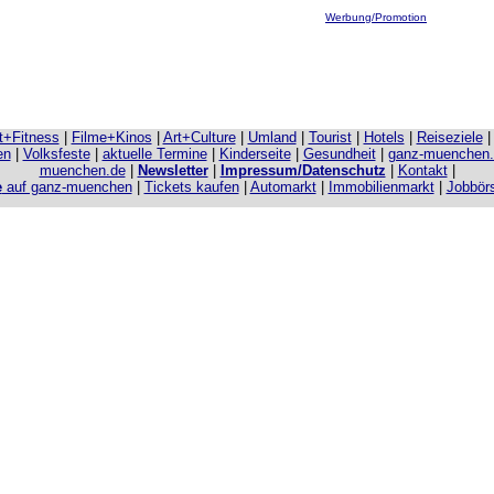
Werbung/Promotion
it+Fitness
|
Filme+Kinos
|
Art+Culture
|
Umland
|
Tourist
|
Hotels
|
Reiseziele
en
|
Volksfeste
|
aktuelle Termine
|
Kinderseite
|
Gesundheit
|
ganz-muenchen
muenchen.de
|
Newsletter
|
Impressum/Datenschutz
|
Kontakt
|
e
auf ganz-muenchen
|
Tickets kaufen
|
Automarkt
|
Immobilienmarkt
|
Jobbör