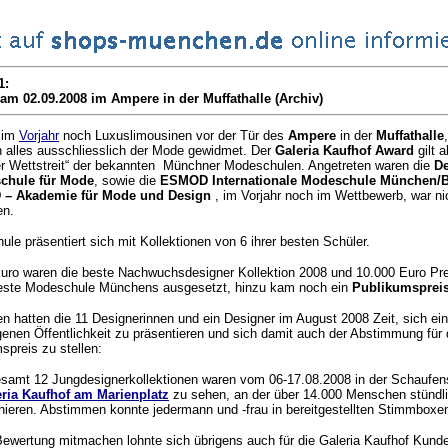
1:
am 02.09.2008 im Ampere in der Muffathalle (Archiv)
 im
Vorjahr
noch Luxuslimousinen vor der Tür des
Ampere
in der
Muffathalle
 alles ausschliesslich der Mode gewidmet. Der
Galeria Kaufhof Award
gilt a
er Wettstreit“ der bekannten Münchner Modeschulen. Angetreten waren die
D
schule für Mode
, sowie die
ESMOD Internationale Modeschule München/B
 – Akademie für Mode und Design
, im Vorjahr noch im Wettbewerb, war ni
en.
ule präsentiert sich mit Kollektionen von 6 ihrer besten Schüler.
uro waren die beste Nachwuchsdesigner Kollektion 2008 und 10.000 Euro Pre
beste Modeschule Münchens ausgesetzt, hinzu kam noch ein
Publikumsprei
en hatten die 11 Designerinnen und ein Designer im August 2008 Zeit, sich ein
enen Öffentlichkeit zu präsentieren und sich damit auch der Abstimmung für
spreis zu stellen:
esamt 12 Jungdesignerkollektionen waren vom 06-17.08.2008 in der Schaufens
ria Kaufhof am Marienplatz
zu sehen, an der über 14.000 Menschen stündl
anieren. Abstimmen konnte jedermann und -frau in bereitgestellten Stimmboxe
Bewertung mitmachen lohnte sich übrigens auch für die Galeria Kaufhof Kunde