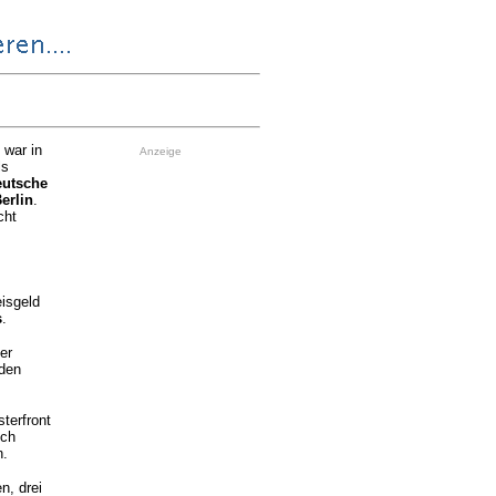
, war in
Anzeige
ls
eutsche
erlin
.
cht
isgeld
s
.
er
 den
terfront
ich
n.
n, drei