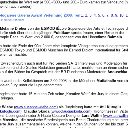
gutscheine im Wert von je 500,-/300,- und 200,- Euro kamen zur Verlosung (
herlich auch wieder).
togalerie Galeria Award Verleihung 2008
, Teil
1
,
2
,
3
,
4
,
5
,
6
,
7
,
8
,
9
,
10
,
1
s: Martin Schmitz)
 Melanie Dreher
von der
ESMOD
(
É
cole
S
uperieure des Arts et Techniques d
durfte sich über den diesjährigen
Publikumspreis
freuen, einer Reise in die
ople Paris im Wert von 2.000 €, gesponsert von der Uhrenfirma
Balmain
.
ch hatte sie Ende der 90er Jahre eine komplette Visagistenausbildung gemach
r ESMOD Tokyo und ESMOD München ihr Esmod Diplom International für Sty
elismus machte.
 zwischendurch auch mal für Pro Sieben SAT1 Interviews und Moderation für 
ktion und die Galileo Redaktion gemacht hatte, merkte man an ihrem siche
n auf der Bühne im Gespräch mit der BR-Rundschau Moderatorin
Anouschka
ch wurden die Kollektionen am 2.09.2008 in der Münchner
Muffathalle
von ei
ionalen Jury unter die Lupe genommen.
ngdesigner hatte 15 Minuten Zeit seine „Kreative Welt“ der Jury in einem Ge
 bringen.
e Wiebe
(
www.susanne-wiebe.com
) als Juryleitung hatte mit
Atil Kutoglu
lkutoglu.com
),
Claudia Skoda
(
www.claudiaskoda.com
), Kronprinzessin Victo
s Lieblingsschneider & Haute-Couture-Designer
Lars Wallin
(
www.larswalli
ia Mossina
, die russische Stardesignerin aus Berlin-Charlottenburg eine inter
rte Jury zusammenstellen können, welche in den Stunden vor der bis zum 