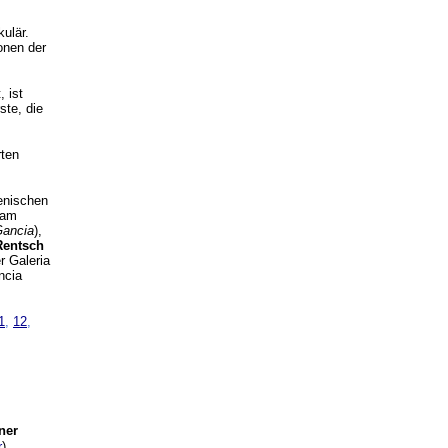
ulär.
onen der
, ist
ste, die
rten
ienischen
 am
Gancia
),
Rentsch
r Galeria
ncia
1
,
12
,
ner
r
)