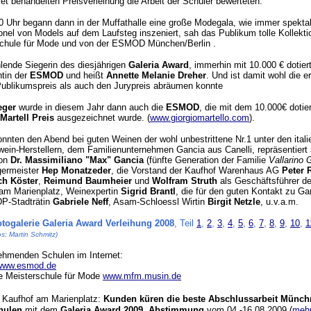
et behandelten Preisverleihung die Arbeit der Schüler bewerteten.
 Uhr begann dann in der Muffathalle eine große Modegala, wie immer spektak
onel von Models auf dem Laufsteg inszeniert, sah das Publikum tolle Kollekti
chule für Mode und von der ESMOD München/Berlin .
hlende Siegerin des diesjährigen
Galeria Award
, immerhin mit 10.000 € dotiert
tin der
ESMOD
und heißt
Annette Melanie Dreher
. Und ist damit wohl die er
ublikumspreis als auch den Jurypreis abräumen konnte
eger
wurde in diesem Jahr dann auch die
ESMOD
, die mit dem 10.000€ dotie
Martell Preis
ausgezeichnet wurde. (
www.giorgiomartello.com
).
onnten den Abend bei guten Weinen der wohl unbestrittene Nr.1 unter den ital
in-Herstellern, dem Familienunternehmen Gancia aus Canelli, repräsentiert
von
Dr. Massimiliano "Max" Gancia
(fünfte Generation der Familie
Vallarino 
germeister
Hep Monatzeder
, die Vorstand der Kaufhof Warenhaus AG
Peter 
ch Köster
,
Reimund Baumheier
und
Wolfram Struth
als Geschäftsführer de
am Marienplatz, Weinexpertin
Sigrid Brantl
, die für den guten Kontakt zu Ga
DP-Stadträtin
Gabriele Neff
, Asam-Schloessl Wirtin
Birgit Netzle
, u.v.a.m.
togalerie Galeria Award Verleihung 2008
, Teil
1
,
2
,
3
,
4
,
5
,
6
,
7
,
8
,
9
,
10
,
1
s: Martin Schmitz)
nehmenden Schulen im Internet:
www.esmod.de
e Meisterschule für Mode
www.mfm.musin.de
a Kaufhof am Marienplatz:
Kunden küren die beste Abschlussarbeit Münch
hulen
mit dem
Galeria Award 2009. Abstimmung
vom 04.-16.08.2009 (
meh