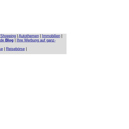
|
Shopping
|
Autothemen
|
Immobilien
|
.de
Blog
|
Ihre Werbung auf ganz-
se
|
Reisebörse
|