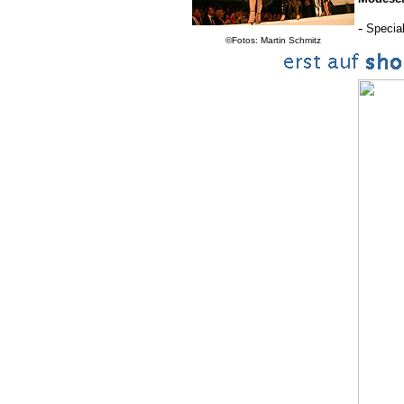
-
Specia
©Fotos: Martin Schmitz