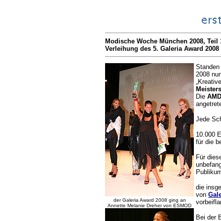
Modische Woche München 2008, Teil 
Verleihung des 5. Galeria Award 2008 
Standen
2008 nun
„Kreativ
Meister
Die
AMD
angetret
Jede Sch
10.000 E
für die 
Für dies
unbefang
Publikum
die insg
von
Gale
der Galeria Award 2008 ging an
vorbeifl
Annette Melanie Dreher von ESMOD
Bei der 