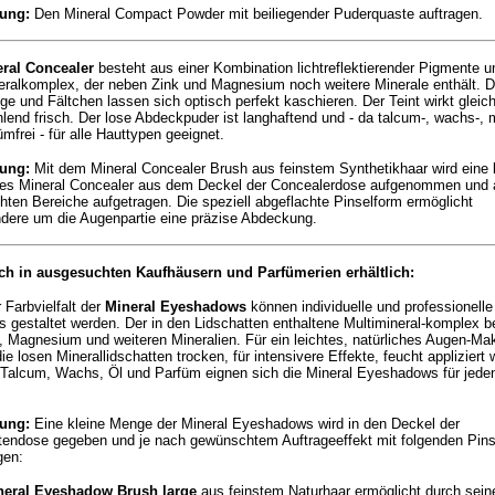
ung:
Den Mineral Compact Powder mit beiliegender Puderquaste auftragen.
ral Concealer
besteht aus einer Kombination lichtreflektierender Pigmente 
eralkomplex, der neben Zink und Magnesium noch weitere Minerale enthält. 
ge und Fältchen lassen sich optisch perfekt kaschieren. Der Teint wirkt glei
hlend frisch. Der lose Abdeckpuder ist langhaftend und - da talcum-, wachs-, m
mfrei - für alle Hauttypen geeignet.
ung:
Mit dem Mineral Concealer Brush aus feinstem Synthetikhaar wird eine 
s Mineral Concealer aus dem Deckel der Concealerdose aufgenommen und a
ten Bereiche aufgetragen. Die speziell abgeflachte Pinselform ermöglicht
dere um die Augenpartie eine präzise Abdeckung.
ich in ausgesuchten Kaufhäusern und Parfümerien erhältlich:
 Farbvielfalt der
Mineral Eyeshadows
können individuelle und professionell
 gestaltet werden. Der in den Lidschatten enthaltene Multimineral-komplex b
, Magnesium und weiteren Mineralien. Für ein leichtes, natürliches Augen-Ma
e losen Minerallidschatten trocken, für intensivere Effekte, feucht appliziert 
 Talcum, Wachs, Öl und Parfüm eignen sich die Mineral Eyeshadows für jede
ung:
Eine kleine Menge der Mineral Eyeshadows wird in den Deckel der
tendose gegeben und je nach gewünschtem Auftrageeffekt mit folgenden Pins
gen:
neral Eyeshadow Brush large
aus feinstem Naturhaar ermöglicht durch sein