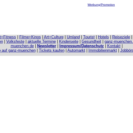
Werbung/Promotion
it+Fitness
|
Filme+Kinos
|
Art+Culture
|
Umland
|
Tourist
|
Hotels
|
Reiseziele
en
|
Volksfeste
|
aktuelle Termine
|
Kinderseite
|
Gesundheit
|
ganz-muenchen
muenchen.de
|
Newsletter
|
Impressum/Datenschutz
|
Kontakt
|
e
auf ganz-muenchen
|
Tickets kaufen
|
Automarkt
|
Immobilienmarkt
|
Jobbör