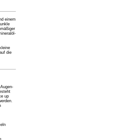
und einem
Dunkle
chmäßiger
ineralöl-
kleine
uf die
e Augen-
esteht
ke up
werden.
n
eln
e