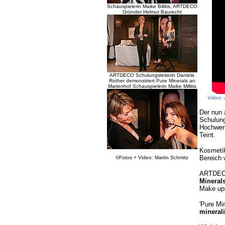
Schauspielerin Maike Billitis, ARTDECO
Gründer Helmut Baurecht
ARTDECO Schulungsleiterin Daniela
Rother demonstriert Pure Minerals an
Marienhof Schauspielerin Maike Millitis
Video: 
Der nun 
Schulung
Hochwert
Teint.
Kosmetik
Bereich 
©Fotos + Video: Martin Schmitz
ARTDECO 
Minerals
Make up
'Pure Min
mineral