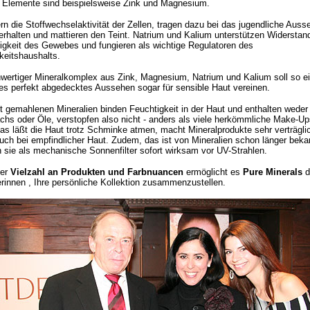
 Elemente sind beispielsweise Zink und Magnesium.
ern die Stoffwechselaktivität der Zellen, tragen dazu bei das jugendliche Auss
erhalten und mattieren den Teint. Natrium und Kalium unterstützen Widerstand
igkeit des Gewebes und fungieren als wichtige Regulatoren des
keitshaushalts.
wertiger Mineralkomplex aus Zink, Magnesium, Natrium und Kalium soll so e
hes perfekt abgedecktes Aussehen sogar für sensible Haut vereinen.
st gemahlenen Mineralien binden Feuchtigkeit in der Haut und enthalten weder
hs oder Öle, verstopfen also nicht - anders als viele herkömmliche Make-Ups
as läßt die Haut trotz Schminke atmen, macht Mineralprodukte sehr verträgli
uch bei empfindlicher Haut. Zudem, das ist von Mineralien schon länger beka
 sie als mechanische Sonnenfilter sofort wirksam vor UV-Strahlen.
ner
Vielzahl an Produkten und Farbnuancen
ermöglicht es
Pure Minerals
d
innen , Ihre persönliche Kollektion zusammenzustellen.