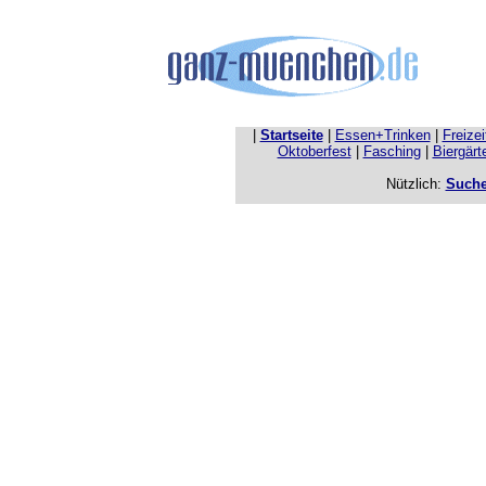
|
Startseite
|
Essen+Trinken
|
Freize
Oktoberfest
|
Fasching
|
Biergärt
Nützlich:
Such