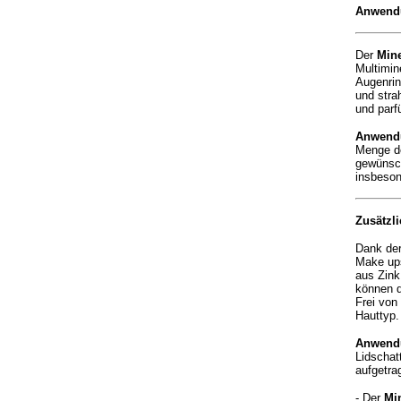
Anwend
Der
Mine
Multimin
Augenrin
und stra
und parfü
Anwend
Menge de
gewünsch
insbeson
Zusätzl
Dank der
Make ups
aus Zink
können di
Frei von
Hauttyp.
Anwend
Lidschat
aufgetra
- Der
Mi