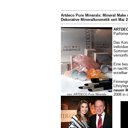
Artdeco Pure Minerals: Mineral Make 
Dekorative Mineralkosmetik seit Mai 
ARTDE
Parfümer
Das Kon
individu
Sortimen
vernünft
Eine bes
in nachf
erzielba
Firmengr
Lifstyle
neuen M
2008 in 
neu: ARTDECO Pure Minerals