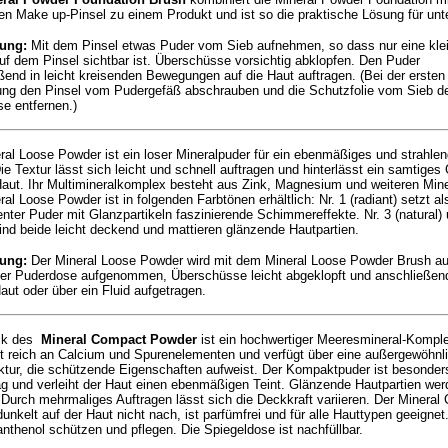
n Make up-Pinsel zu einem Produkt und ist so die praktische Lösung für unt
ung:
Mit dem Pinsel etwas Puder vom Sieb aufnehmen, so dass nur eine kle
f dem Pinsel sichtbar ist. Überschüsse vorsichtig abklopfen. Den Puder
ßend in leicht kreisenden Bewegungen auf die Haut auftragen. (Bei der ersten
g den Pinsel vom Pudergefäß abschrauben und die Schutzfolie vom Sieb d
e entfernen.)
ral Loose Powder ist ein loser Mineralpuder für ein ebenmäßiges und strahle
ie Textur lässt sich leicht und schnell auftragen und hinterlässt ein samtiges
Haut. Ihr Multimineralkomplex besteht aus Zink, Magnesium und weiteren Mine
al Loose Powder ist in folgenden Farbtönen erhältlich: Nr. 1 (radiant) setzt al
enter Puder mit Glanzpartikeln faszinierende Schimmereffekte. Nr. 3 (natural) 
sind beide leicht deckend und mattieren glänzende Hautpartien.
ung:
Der Mineral Loose Powder wird mit dem Mineral Loose Powder Brush a
er Puderdose aufgenommen, Überschüsse leicht abgeklopft und anschließen
aut oder über ein Fluid aufgetragen.
ck des
Mineral Compact Powder
ist ein hochwertiger Meeresmineral-Kompl
st reich an Calcium und Spurenelementen und verfügt über eine außergewöhnl
ktur, die schützende Eigenschaften aufweist. Der Kompaktpuder ist besonder
ag und verleiht der Haut einen ebenmäßigen Teint. Glänzende Hautpartien wer
. Durch mehrmaliges Auftragen lässt sich die Deckkraft variieren. Der Minera
unkelt auf der Haut nicht nach, ist parfümfrei und für alle Hauttypen geeignet
nthenol schützen und pflegen. Die Spiegeldose ist nachfüllbar.