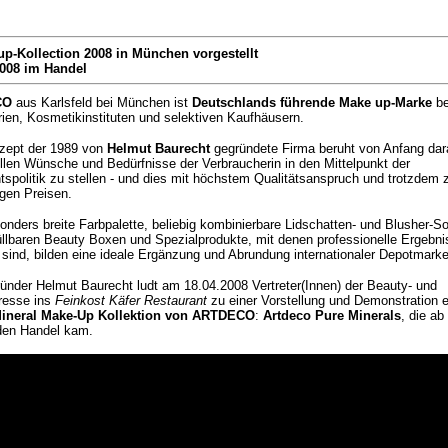
up-Kollection 2008 in München vorgestellt
2008 im Handel
CO
aus Karlsfeld bei München ist
Deutschlands führende Make up-Marke
be
ien, Kosmetikinstituten und selektiven Kaufhäusern.
zept der 1989 von
Helmut Baurecht
gegründete Firma beruht von Anfang dara
ellen Wünsche und Bedürfnisse der Verbraucherin in den Mittelpunkt der
tspolitik zu stellen - und dies mit höchstem Qualitätsanspruch und trotzdem 
igen Preisen.
onders breite Farbpalette, beliebig kombinierbare Lidschatten- und Blusher-S
üllbaren Beauty Boxen und Spezialprodukte, mit denen professionelle Ergebni
r sind, bilden eine ideale Ergänzung und Abrundung internationaler Depotmarke
ünder Helmut Baurecht ludt am 18.04.2008 Vertreter(Innen) der Beauty- und
presse ins
Feinkost Käfer Restaurant
zu einer Vorstellung und Demonstration e
ineral Make-Up Kollektion von ARTDECO
:
Artdeco Pure Minerals
, die ab
den Handel kam.