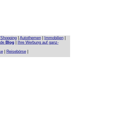
|
Shopping
|
Autothemen
|
Immobilien
|
.de
Blog
|
Ihre Werbung auf ganz-
se
|
Reisebörse
|