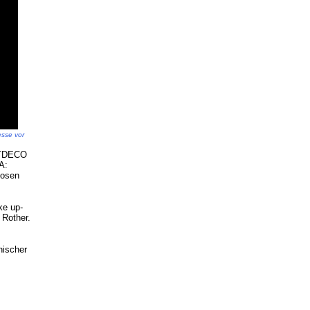
esse vor
RTDECO
A:
losen
ke up-
 Rother.
nischer