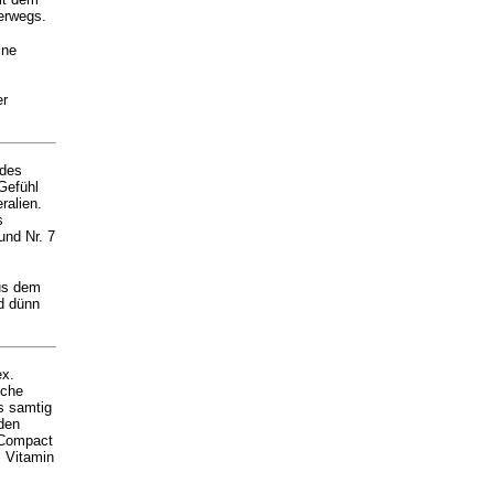
erwegs.
ine
er
ndes
 Gefühl
ralien.
s
und Nr. 7
us dem
d dünn
ex.
iche
s samtig
den
l Compact
. Vitamin