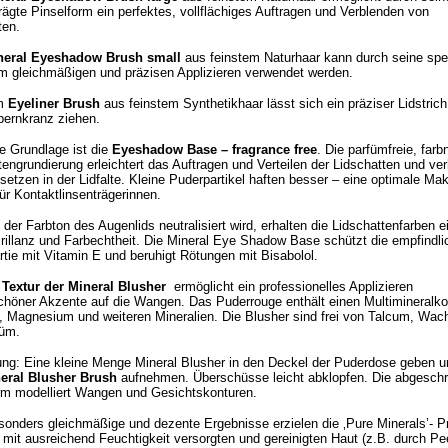
ägte Pinselform ein perfektes, vollflächiges Auftragen und Verblenden von
ten.
neral Eyeshadow Brush small
aus feinstem Naturhaar kann durch seine spez
 gleichmäßigen und präzisen Applizieren verwendet werden.
em
Eyeliner Brush
aus feinstem Synthetikhaar lässt sich ein präziser Lidstrich
ernkranz ziehen.
le Grundlage ist die
Eyeshadow Base – fragrance free
. Die parfümfreie, farb
tengrundierung erleichtert das Auftragen und Verteilen der Lidschatten und ver
setzen in der Lidfalte. Kleine Puderpartikel haften besser – eine optimale Ma
ür Kontaktlinsenträgerinnen.
der Farbton des Augenlids neutralisiert wird, erhalten die Lidschattenfarben e
rillanz und Farbechtheit. Die Mineral Eye Shadow Base schützt die empfindli
tie mit Vitamin E und beruhigt Rötungen mit Bisabolol.
 Textur der Mineral Blusher
ermöglicht ein professionelles Applizieren
höner Akzente auf die Wangen. Das Puderrouge enthält einen Multimineralk
, Magnesium und weiteren Mineralien. Die Blusher sind frei von Talcum, Wac
füm.
g: Eine kleine Menge Mineral Blusher in den Deckel der Puderdose geben u
eral Blusher Brush
aufnehmen. Überschüsse leicht abklopfen. Die abgeschr
rm modelliert Wangen und Gesichtskonturen.
sonders gleichmäßige und dezente Ergebnisse erzielen die ‚Pure Minerals’- P
r mit ausreichend Feuchtigkeit versorgten und gereinigten Haut (z.B. durch Pee