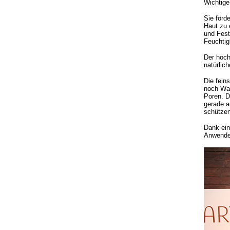
Wichtige
Sie förd
Haut zu 
und Fest
Feuchtig
Der hoch
natürlic
Die fein
noch Wac
Poren. D
gerade a
schützen
Dank ei
Anwender