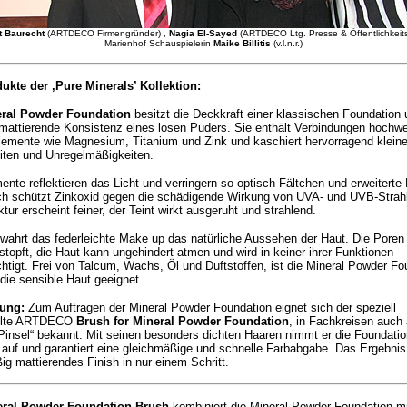
t Baurecht
(ARTDECO Firmengründer) ,
Nagia El-Sayed
(ARTDECO Ltg. Presse & Öffentlichkeits
Marienhof Schauspielerin
Maike Billitis
(v.l.n.r.)
ukte der ‚Pure Minerals’ Kollektion:
ral Powder Foundation
besitzt die Deckkraft einer klassischen Foundation 
 mattierende Konsistenz eines losen Puders. Sie enthält Verbindungen hochwe
lemente wie Magnesium, Titanium und Zink und kaschiert hervorragend klein
iten und Unregelmäßigkeiten.
ente reflektieren das Licht und verringern so optisch Fältchen und erweiterte
ch schützt Zinkoxid gegen die schädigende Wirkung von UVA- und UVB-Strahl
tur erscheint feiner, der Teint wirkt ausgeruht und strahlend.
wahrt das federleichte Make up das natürliche Aussehen der Haut. Die Poren
rstopft, die Haut kann ungehindert atmen und wird in keiner ihrer Funktionen
chtigt. Frei von Talcum, Wachs, Öl und Duftstoffen, ist die Mineral Powder Fo
 die sensible Haut geeignet.
ung:
Zum Auftragen der Mineral Powder Foundation eignet sich der speziell
elte ARTDECO
Brush for Mineral Powder Foundation
, in Fachkreisen auch 
Pinsel“ bekannt. Mit seinen besonders dichten Haaren nimmt er die Foundatio
auf und garantiert eine gleichmäßige und schnelle Farbabgabe. Das Ergebnis 
g mattierendes Finish in nur einem Schritt.
ral Powder Foundation Brush
kombiniert die Mineral Powder Foundation m