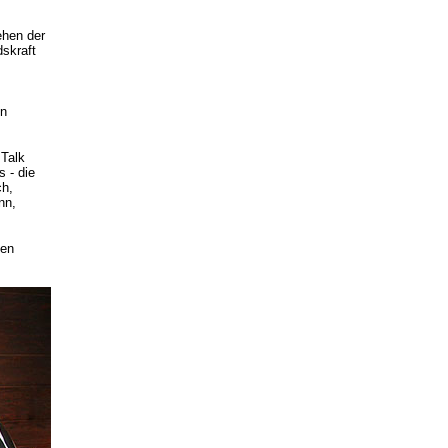
ehen der
skraft
in
 Talk
 - die
ch,
nn,
en