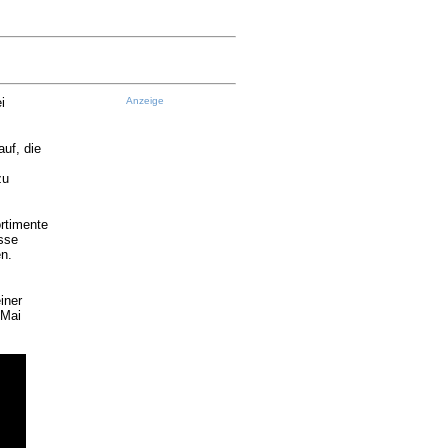
i
Anzeige
uf, die
zu
ortimente
sse
n.
iner
 Mai