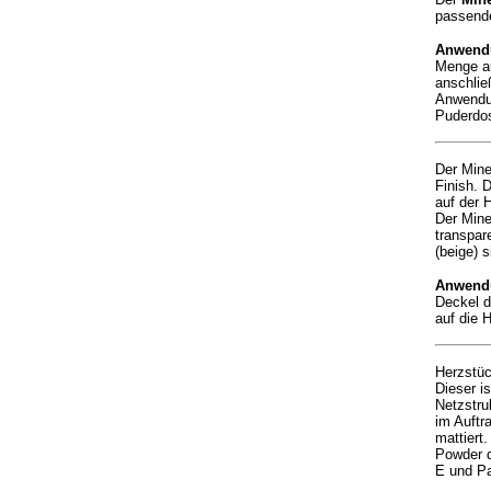
passende
Anwend
Menge au
anschlie
Anwendun
Puderdos
Der Mine
Finish. D
auf der 
Der Miner
transpar
(beige) 
Anwend
Deckel d
auf die H
Herzstü
Dieser i
Netzstru
im Auftr
mattiert
Powder d
E und Pa