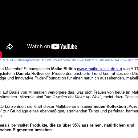
ARTDECO Schulungsleiterin Daniela Rother stellte die Pure Minerals Linie am 18.04.2008 der Pr
an Marienhof Schauspielerin
Maike Billitis
(
www.maike-billitis.de.vu
) von A
sleiterin
Daniela Rother
der Presse demonstrierte Trend kommt aus den US
ige und innovative Puder-Foundation für einen natürlich aussehenden, makel
 auf Basis von Mineralien verkörpere das, was sich Frauen von heute im Ma
wünschen. Minerale sind "
die Juwelen der Make up-Welt"
, meint dazu Daniela
konzentriert die Kraft dieser Multitalente in seiner
neuen Kollektion ‚Pure
’
zur Grundlage eines ebenmäßigen, strahlenden Teints und perfekter, harmo
s.
erals' beinhaltet
Produkte, die zu über 95% aus reinen, natürlichen und
ischen Pigmenten bestehen
.