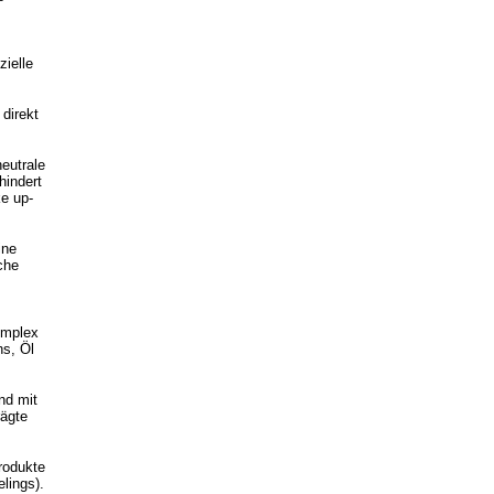
ielle
 direkt
neutrale
hindert
ke up-
ine
che
omplex
hs, Öl
nd mit
ägte
rodukte
lings).