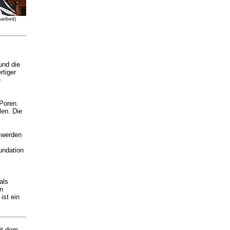
arbeit)
und die
rtiger
e
 Poren.
en. Die
 werden
undation
als
n
ist ein
it dem