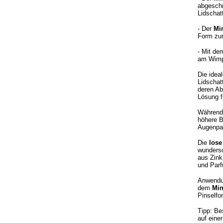
abgeschr
Lidschat
- Der
Mi
Form zum
- Mit d
am Wimp
Die idea
Lidschat
deren Ab
Lösung f
Während 
höhere B
Augenpar
Die
lose
wundersc
aus Zink
und Par
Anwendun
dem
Min
Pinselfo
Tipp: Be
auf eine