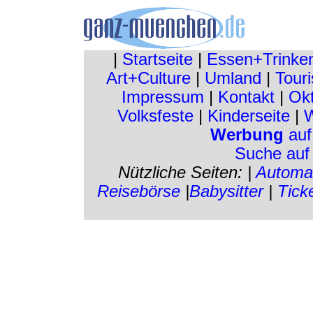
|
Startseite
|
Essen+Trinke
Art+Culture
|
Umland
|
Touri
Impressum
|
Kontakt
|
Okt
Volksfeste
|
Kinderseite
|
W
Werbung
auf
Suche auf
Nützliche Seiten: |
Automa
Reisebörse
|
Babysitter
|
Tick