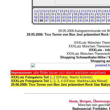
1
|
2
|
3
|
4
|
5
|
6
|
7
|
8
|
9
|
10
|
11
|
12
|
13
|
14
|
15
|
16
|
31
|
32
|
33
|
34
|
35
|
36
|
37
|
38
|
39
|
40
|
41
|
42
|
43
|
4
58
|
59
|
60
|
61
|
62
|
63
|
64
|
65
|
66
|
67
|
68
|
69
|
70
|
7
85
| 86 |
87
|
88
|
89
|
90
|
91
|
92
|
93
|
94
|
95
|
96
|
97
|
9
29.05.2006 Autogrammstunde mit
29.05.2006:
Tico Torres von Bon Jovi präsentiert Rock
XXXLutz München There
XXXLutz München Theresien
XXXLutz - In
XXXLutz München Theresienh
Shopping Schwanthaler-Höhe / 
Shopping au
Impressionen
(alle Bilder lassen sich durch anklicken vergrößern)
XXXLutz Fotogalerie Teil
1
,
2
(©Fotos: Martin Schmitz)
XXXLutz Fotogalerie Teil
1
,
2
,
3
,
4
(©Fotos: Marikka-Laila Maisel)
29.06.2006: Tico Torres von Bon Jovi präsentiert Rock Star Baby
Heute, Morgen, Übermorge
München rein geschäf
Badespecial: Freibäder,