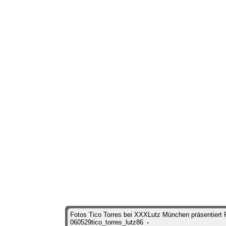
Fotos Tico Torres bei XXXLutz München präsentiert
060529tico_torres_lutz86
-