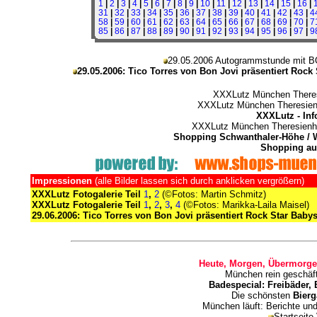
1
|
2
|
3
|
4
|
5
|
6
|
7
|
8
|
9
|
10
|
11
|
12
|
13
|
14
|
15
|
16
|
31
|
32
|
33
|
34
|
35
|
36
|
37
|
38
|
39
|
40
|
41
|
42
|
43
|
4
58
|
59
|
60
|
61
|
62
|
63
|
64
|
65
|
66
|
67
|
68
|
69
|
70
|
7
85
|
86
|
87
|
88
|
89
|
90
|
91
|
92
|
93
|
94
|
95
|
96
|
97
|
9
29.05.2006 Autogrammstunde mit
29.05.2006:
Tico Torres von Bon Jovi präsentiert Rock
XXXLutz München There
XXXLutz München Theresien
XXXLutz - In
XXXLutz München Theresienh
Shopping Schwanthaler-Höhe / 
Shopping au
Impressionen
(alle Bilder lassen sich durch anklicken vergrößern)
XXXLutz Fotogalerie Teil
1
,
2
(©Fotos: Martin Schmitz)
XXXLutz Fotogalerie Teil
1
,
2
,
3
,
4
(©Fotos: Marikka-Laila Maisel)
29.06.2006: Tico Torres von Bon Jovi präsentiert Rock Star Baby
Heute, Morgen, Übermorge
München rein geschäf
Badespecial: Freibäder,
Die schönsten
Bierg
München läuft: Berichte un
Startseite