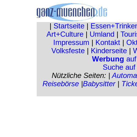
|
Startseite
|
Essen+Trinke
Art+Culture
|
Umland
|
Touri
Impressum
|
Kontakt
|
Okt
Volksfeste
|
Kinderseite
|
W
Werbung
auf
Suche auf
Nützliche Seiten: |
Automa
Reisebörse
|
Babysitter
|
Tick