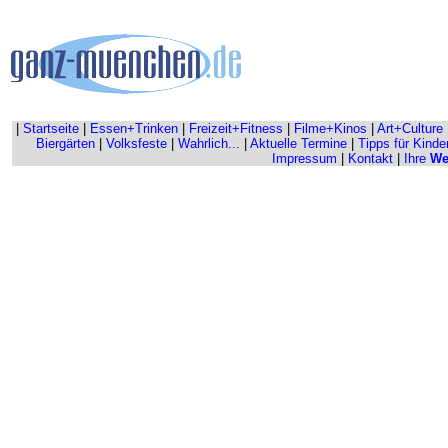
|
Startseite
|
Essen+Trinken
|
Freizeit+Fitness
|
Filme+Kinos
|
Art+Culture
Biergärten
|
Volksfeste
|
Wahrlich...
|
Aktuelle Termine
|
Tipps für Kinde
Impressum
|
Kontakt
|
Ihre
We