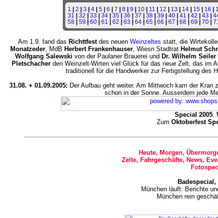
1
|
2
|
3
|
4
|
5
|
6
|
7
|
8
|
9
|
10
|
11
|
12
|
13
|
14
|
15
|
16
|
31
|
32
|
33
|
34
|
35
|
36
|
37
|
38
|
39
|
40
|
41
|
42
|
43
|
4
58
|
59
|
60
|
61
|
62
|
63
|
64
|
65
|
66
|
67
|
68
|
69
|
70
|
7
Am 1.9. fand das
Richttfest
des neuen
Weinzeltes
statt, die Wirtekol
Monatzeder
, MdB
Herbert Frankenhauser
, Wiesn Stadtrat
Helmut Sch
Wolfgang Salewski
von der Paulaner Brauerei und
Dr. Wilhelm Seiler
Pletschacher
den Weinzelt-Wirten viel Glück für das neue Zelt, das im 
traditionell für die Handwerker zur Fertigstellung de
31.08. + 01.09.2005:
Der Aufbau geht weiter. Am Mittwoch kam der Kran
schon in der Sonne. Ausserdem jede M
Special 2005
:
Zum
Oktoberfest Sp
Heute, Morgen, Übermorge
Zelte, Fahrgeschäfte, News, Eve
Fotospec
Badespecial,
München läuft: Berichte u
München rein geschäf