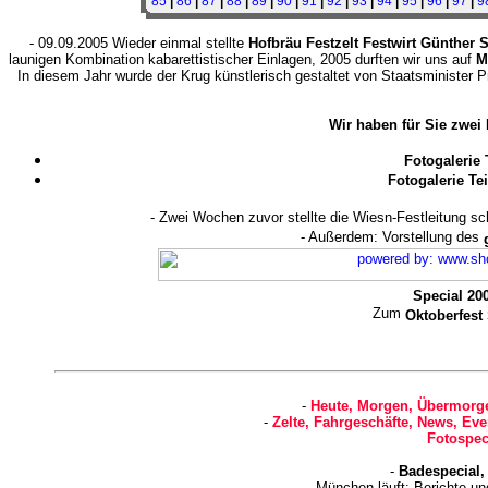
85
|
86
|
87
|
88
|
89
|
90
|
91
|
92
|
93
|
94
|
95
|
96
|
97
|
9
- 09.09.2005 Wieder einmal stellte
Hofbräu Festzelt Festwirt Günther 
launigen Kombination kabarettistischer Einlagen, 2005 durften wir uns auf
M
In diesem Jahr wurde der Krug künstlerisch gestaltet von Staatsminister Pro
Wir haben für Sie zwei
Fotogalerie 
Fotogalerie Te
- Zwei Wochen zuvor stellte die Wiesn-Festleitung s
- Außerdem: Vorstellung des
Special 20
Zum
Oktoberfest
-
Heute, Morgen, Übermorge
-
Zelte, Fahrgeschäfte, News, Eve
Fotospec
-
Badespecial,
- München läuft: Berichte u