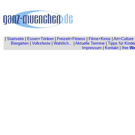
|
Startseite
|
Essen+Trinken
|
Freizeit+Fitness
|
Filme+Kinos
|
Art+Culture
Biergärten
|
Volksfeste
|
Wahrlich...
|
Aktuelle Termine
|
Tipps für Kinde
Impressum
|
Kontakt
|
Ihre
We