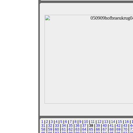
1
|
2
|
3
|
4
|
5
|
6
|
7
|
8
|
9
|
10
|
11
|
12
|
13
|
14
|
15
|
16
|
31
|
32
|
33
|
34
|
35
|
36
|
37
| 38 |
39
|
40
|
41
|
42
|
43
|
4
58
|
59
|
60
|
61
|
62
|
63
|
64
|
65
|
66
|
67
|
68
|
69
|
70
|
7