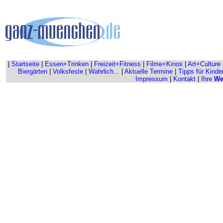
|
Startseite
|
Essen+Trinken
|
Freizeit+Fitness
|
Filme+Kinos
|
Art+Culture
Biergärten
|
Volksfeste
|
Wahrlich...
|
Aktuelle Termine
|
Tipps für Kinde
Impressum
|
Kontakt
|
Ihre
We