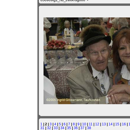
1
| 2 |
3
|
4
|
5
|
6
|
7
|
8
|
9
|
10
|
11
|
12
|
13
|
14
|
15
|
16
|
31
|
32
|
33
|
34
|
35
|
36
|
37
|
38