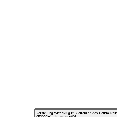
Vorstellung Wiesnkrug im Gartenzelt des Hofbräukell
050909ig1_hb_zeltkrug006
-