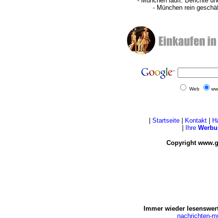
- München läuft: Berichte u
- München rein geschä
Web
ww
|
Startseite
|
Kontakt
|
H
|
Ihre
Werbu
Copyright www.g
Immer wieder lesenswert
nachrichten-