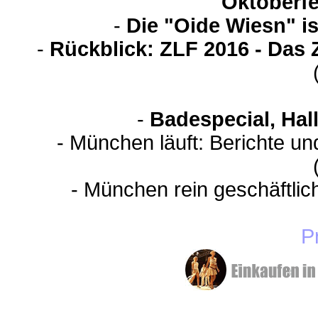
Oktoberfe
-
Die "Oide Wiesn" i
-
Rückblick: ZLF 2016 - Das 
-
Badespecial, Hal
- München läuft: Berichte u
- München rein geschäftli
P