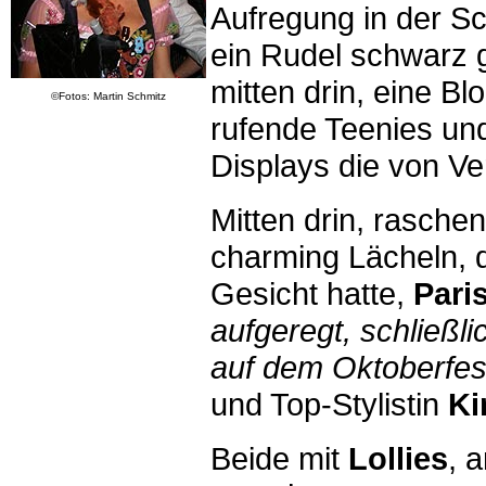
Aufregung in der Sc
ein Rudel schwarz g
mitten drin, eine Blo
©Fotos: Martin Schmitz
rufende Teenies un
Displays die von Ve
Mitten drin, rasche
charming Lächeln, 
Gesicht hatte,
Pari
aufgeregt, schließli
auf dem Oktoberfes
und Top-Stylistin
Ki
Beide mit
Lollies
, 