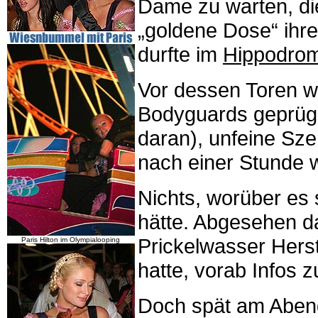
Dame zu warten, die
„goldene Dose“ ihre
durfte im
Hippodro
Vor dessen Toren w
Bodyguards geprüge
daran), unfeine Sze
nach einer Stunde 
Nichts, worüber es s
hätte. Abgesehen d
Prickelwasser Herst
Paris Hilton im Olympialooping
hatte, vorab Infos 
Doch spät am Abend