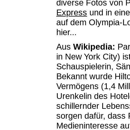
diverse Fotos von Pa
Express
und in ein
auf dem Olympia-Loo
hier...
Aus
Wikipedia:
Par
in New York City) i
Schauspielerin, Sä
Bekannt wurde Hilto
Vermögens (1,4 Milli
Urenkelin des Hotel
schillernder Lebens
sorgen dafür, dass 
Medieninteresse auf