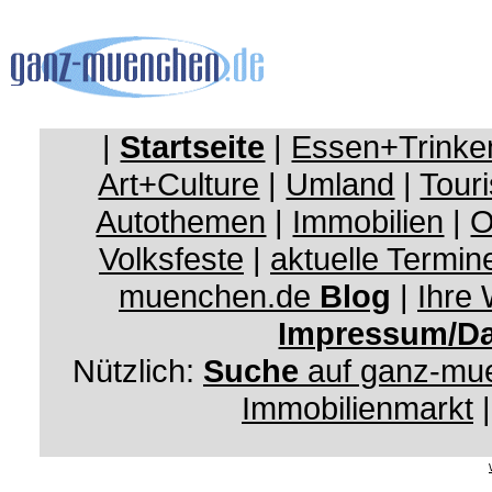
|
Startseite
|
Essen+Trinke
Art+Culture
|
Umland
|
Touri
Autothemen
|
Immobilien
|
O
Volksfeste
|
aktuelle Termin
muenchen.de
Blog
|
Ihre
Impressum/Da
Nützlich:
Suche
auf ganz-mu
Immobilienmarkt