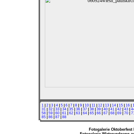
1
|
2
|
3
|
4
|
5
|
6
|
7
|
8
|
9
|
10
|
11
|
12
|
13
|
14
|
15
|
16
|
31
|
32
|
33
|
34
|
35
|
36
|
37
|
38
|
39
|
40
|
41
|
42
|
43
|
4
58
|
59
|
60
|
61
|
62
|
63
|
64
|
65
|
66
|
67
|
68
|
69
|
70
|
7
85
|
86
|
87
|
88
Fotogalerie Oktoberfest 
Fotogalerie Wirterundgang au