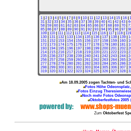
1
|
2
|
3
|
4
|
5
|
6
|
7
|
8
|
9
|
10
|
11
|
12
|
13
|
14
|
15
|
16
|
31
|
32
|
33
|
34
|
35
|
36
|
37
|
38
|
39
|
40
|
41
|
42
|
43
|
4
58
|
59
|
60
|
61
|
62
|
63
|
64
|
65
|
66
|
67
|
68
|
69
|
70
|
7
85
|
86
|
87
|
88
|
89
|
90
|
91
|
92
|
93
|
94
|
95
|
96
|
97
|
9
109
|
110
|
111
|
112
|
113
|
114
|
115
|
116
|
117
|
118
|
11
130
|
131
|
132
|
133
|
134
|
135
|
136
|
137
|
138
|
139
|
1
151
|
152
|
153
|
154
|
155
|
156
|
157
|
158
|
159
|
160
|
1
172
|
173
|
174
|
175
|
176
|
177
|
178
|
179
|
180
|
181
|
1
193
|
194
|
195
|
196
|
197
|
198
|
199
|
200
|
201
|
202
|
2
214
|
215
|
216
|
217
|
218
|
219
|
220
|
221
|
222
|
223
|
2
235
|
236
|
237
|
238
|
239
|
240
|
241
|
242
|
243
|
244
|
2
256
|
257
|
258
|
259
|
260
|
261
|
262
|
263
|
264
|
265
|
2
277
|
278
|
279
|
280
|
281
|
282
|
283
|
284
|
285
|
286
|
2
298
|
299
|
300
|
301
|
302
|
303
|
304
|
305
|
306
|
307
|
3
319
|
320
|
321
|
322
|
323
|
324
|
325
|
326
|
327
|
328
|
3
Am 18.09.2005 zogen Tachten- und Sch
Fotos Höhe Odeonsplatz
Fotos Einzug Theresienwies
Noch mehr Fotos Odeonspl
Oktoberfestfotos 2005
Zum
Oktoberfest Sp