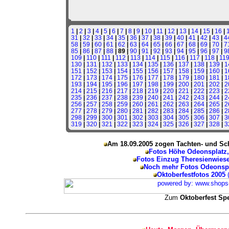
1
|
2
|
3
|
4
|
5
|
6
|
7
|
8
|
9
|
10
|
11
|
12
|
13
|
14
|
15
|
16
|
31
|
32
|
33
|
34
|
35
|
36
|
37
|
38
|
39
|
40
|
41
|
42
|
43
|
4
58
|
59
|
60
|
61
|
62
|
63
|
64
|
65
|
66
|
67
|
68
|
69
|
70
|
7
85
|
86
|
87
|
88
| 89 |
90
|
91
|
92
|
93
|
94
|
95
|
96
|
97
|
9
109
|
110
|
111
|
112
|
113
|
114
|
115
|
116
|
117
|
118
|
11
130
|
131
|
132
|
133
|
134
|
135
|
136
|
137
|
138
|
139
|
1
151
|
152
|
153
|
154
|
155
|
156
|
157
|
158
|
159
|
160
|
1
172
|
173
|
174
|
175
|
176
|
177
|
178
|
179
|
180
|
181
|
1
193
|
194
|
195
|
196
|
197
|
198
|
199
|
200
|
201
|
202
|
2
214
|
215
|
216
|
217
|
218
|
219
|
220
|
221
|
222
|
223
|
2
235
|
236
|
237
|
238
|
239
|
240
|
241
|
242
|
243
|
244
|
2
256
|
257
|
258
|
259
|
260
|
261
|
262
|
263
|
264
|
265
|
2
277
|
278
|
279
|
280
|
281
|
282
|
283
|
284
|
285
|
286
|
2
298
|
299
|
300
|
301
|
302
|
303
|
304
|
305
|
306
|
307
|
3
319
|
320
|
321
|
322
|
323
|
324
|
325
|
326
|
327
|
328
|
3
Am 18.09.2005 zogen Tachten- und Sch
Fotos Höhe Odeonsplatz
Fotos Einzug Theresienwies
Noch mehr Fotos Odeonspl
Oktoberfestfotos 2005
Zum
Oktoberfest Sp