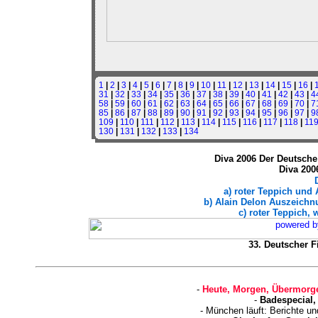
1
|
2
|
3
|
4
|
5
|
6
|
7
|
8
|
9
|
10
|
11
|
12
|
13
|
14
|
15
|
16
|
31
|
32
|
33
|
34
|
35
|
36
|
37
|
38
|
39
|
40
|
41
|
42
|
43
|
4
58
|
59
|
60
|
61
|
62
|
63
|
64
|
65
|
66
|
67
|
68
|
69
|
70
|
7
85
|
86
|
87
|
88
|
89
|
90
|
91
|
92
|
93
|
94
|
95
|
96
|
97
|
9
109
|
110
|
111
|
112
|
113
|
114
|
115
|
116
|
117
|
118
|
11
130
|
131
|
132
|
133
|
134
Diva 2006 Der Deutsche 
Diva 200
a) roter Teppich und
b) Alain Delon Auszeichnu
c) roter Teppich, 
33. Deutscher Fi
-
Heute, Morgen, Übermorge
-
Badespecial,
- München läuft: Berichte u