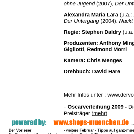
ohne Jugend
(2007),
Der Unt
Alexandra Maria Lara
(u.a.:
Der Untergang
(2004),
Nack
Regie:
Stephen Daldry
(u.a.
Produzenten:
Anthony Ming
Gigliotti
,
Redmond Morri
Kamera:
Chris Menges
Drehbuch:
David Hare
Mehr Infos unter :
www.dervor
-
Oscarverleihung 2009
- Di
Preisträger (
mehr
)
Der Vorleser
- weitere
Februar - Tipps auf ganz-mu