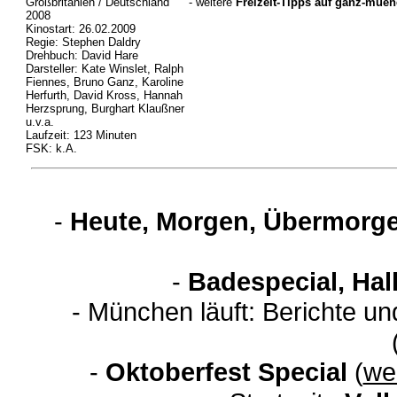
Großbritanien / Deutschland
- weitere
Freizeit-Tipps auf ganz-mue
2008
Kinostart: 26.02.2009
Regie: Stephen Daldry
Drehbuch: David Hare
Darsteller: Kate Winslet, Ralph
Fiennes, Bruno Ganz, Karoline
Herfurth, David Kross, Hannah
Herzsprung, Burghart Klaußner
u.v.a.
Laufzeit: 123 Minuten
FSK: k.A.
-
Heute, Morgen, Übermorge
-
Badespecial, Hal
- München läuft: Berichte u
-
Oktoberfest Special
(
wei