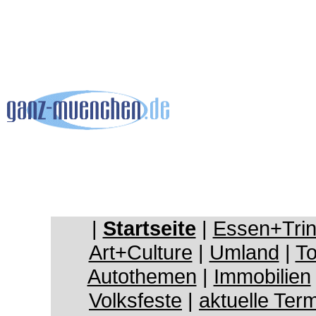
|
Startseite
|
Essen+Tri
Art+Culture
|
Umland
|
To
Autothemen
|
Immobilien
Volksfeste
|
aktuelle Ter