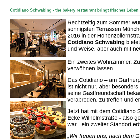
Cotidiano Schwabing - the bakery restaurant bringt frisches Leben 
Rechtzeitig zum Sommer wur
sonnigsten Terrassen Münch
2016 in der Hohenzollernstra
Cotidiano Schwabing
bietet
und Weise, aber auch mit ne
Ein zweites Wohnzimmer. Z
verwöhnen lassen.
Das Cotidiano – am Gärtnerpl
ist nicht nur, aber besonders
seine Gastfreundschaft bekann
verabreden, zu treffen und e
Jetzt hat mit dem Cotidiano 
Ecke Wilhelmstraße - also ge
war - ein zweiter Standort erö
„Wir freuen uns, nach dem G