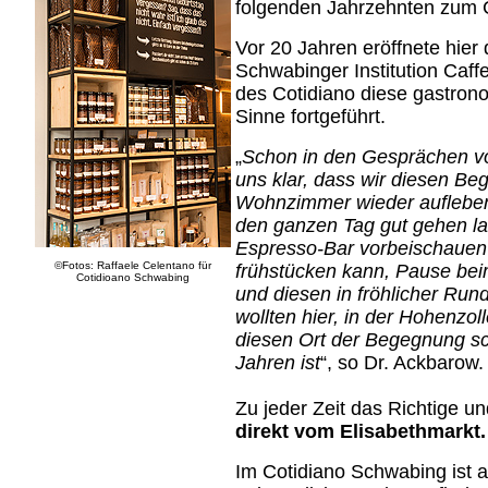
folgenden Jahrzehnten zum C
Vor 20 Jahren eröffnete hier 
Schwabinger Institution Caffe
des Cotidiano diese gastron
Sinne fortgeführt.
„
Schon in den Gesprächen vo
uns klar, dass wir diesen Be
Wohnzimmer wieder aufleben 
den ganzen Tag gut gehen l
Espresso-Bar vorbeischauen
©Fotos: Raffaele Celentano für
frühstücken kann, Pause beim
Cotidioano Schwabing
und diesen in fröhlicher Run
wollten hier, in der Hohenzol
diesen Ort der Begegnung sch
Jahren ist
“, so Dr. Ackbarow.
Zu jeder Zeit das Richtige u
direkt vom Elisabethmarkt.
Im Cotidiano Schwabing ist a