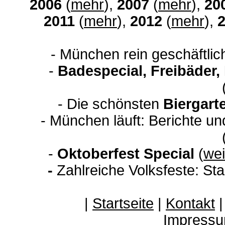
2006
(
mehr
),
2007
(
mehr
),
20
2011
(
mehr
),
2012
(
mehr
),
- München rein geschäftli
-
Badespecial, Freibäder
- Die schönsten
Biergart
- München läuft: Berichte u
-
Oktoberfest Special
(
wei
-
Zahlreiche Volksfeste: Sta
|
Startseite
|
Kontakt
Impressu