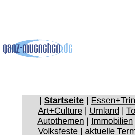
|
Startseite
|
Essen+Tri
Art+Culture
|
Umland
|
To
Autothemen
|
Immobilien
Volksfeste
|
aktuelle Ter