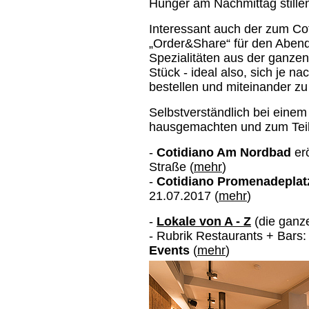
Hunger am Nachmittag stille
Interessant auch der zum C
„Order&Share“ für den Aben
Spezialitäten aus der ganze
Stück - ideal also, sich je n
bestellen und miteinander zu 
Selbstverständlich bei eine
hausgemachten und zum Teil 
-
Cotidiano Am Nordbad
er
Straße (
mehr
)
-
Cotidiano Promenadeplat
21.07.2017 (
mehr
)
-
Lokale von A - Z
(die ganze
- Rubrik Restaurants + Bars
Events
(
mehr
)