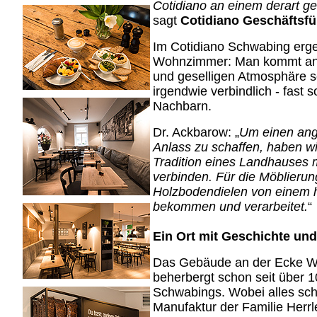
Cotidiano an einem derart ge
sagt
Cotidiano Geschäftsf
Im Cotidiano Schwabing erge
Wohnzimmer: Man kommt an un
und geselligen Atmosphäre sof
irgendwie verbindlich - fast 
Nachbarn.
Dr. Ackbarow: „
Um einen ang
Anlass zu schaffen, haben wi
Tradition eines Landhauses mi
verbinden. Für die Möblierun
Holzbodendielen von einem 
bekommen und verarbeitet.
“
Ein Ort mit Geschichte und
Das Gebäude an der Ecke Wi
beherbergt schon seit über 
Schwabings. Wobei alles sc
Manufaktur der Familie Herrl