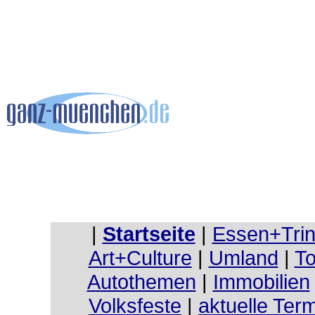
|
Startseite
|
Essen+Tri
Art+Culture
|
Umland
|
To
Autothemen
|
Immobilien
Volksfeste
|
aktuelle Ter