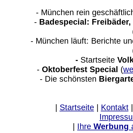
- München rein geschäftli
-
Badespecial: Freibäder
- München läuft: Berichte u
-
Startseite
Vol
-
Oktoberfest Special
(
we
- Die schönsten
Biergart
|
Startseite
|
Kontakt
Impressu
|
Ihre
Werbung