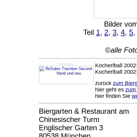
Bilder vom
Teil
1
,
2
,
3
,
4
,
5
©
alle Fot
Promotion
Kocherlball 2002
Kocherlball 2002
zurück
zum Bier
hier geht es
zum 
hier finden Sie
we
Biergarten & Restaurant am
Chinesischer Turm
Englischer Garten 3
80538 München