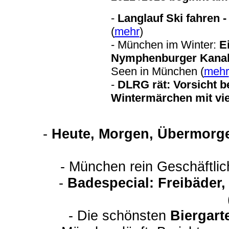
-
Langlauf Ski fahren 
(
mehr
)
- München im Winter:
E
Nymphenburger Kana
Seen in München (
mehr
-
DLRG rät: Vorsicht b
Wintermärchen mit vi
-
Heute, Morgen, Übermorge
- München rein Geschäftli
-
Badespecial: Freibäder
- Die schönsten
Biergart