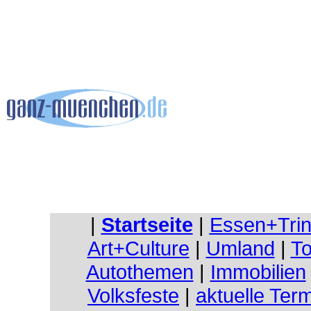
|
Startseite
|
Essen+Tri
Art+Culture
|
Umland
|
To
Autothemen
|
Immobilien
Volksfeste
|
aktuelle Ter