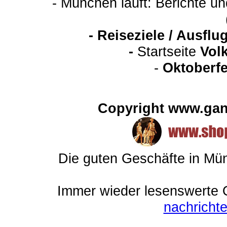
- München läuft: Berichte u
-
Reiseziele / Ausfl
-
Startseite
Vol
-
Oktoberfe
Copyright www.gan
Die guten Geschäfte in M
Immer wieder lesenswerte On
nachrich