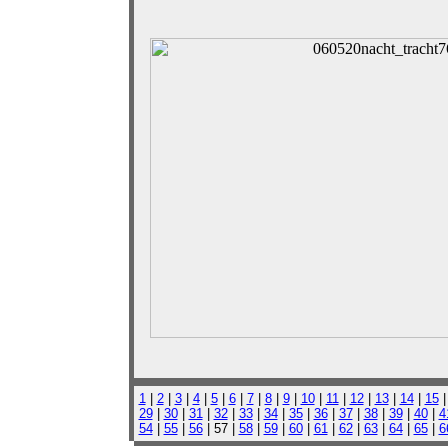
1
|
2
|
3
|
4
|
5
|
6
|
7
|
8
|
9
|
10
|
11
|
12
|
13
|
14
|
15
29
|
30
|
31
|
32
|
33
|
34
|
35
|
36
|
37
|
38
|
39
|
40
|
4
54
|
55
|
56
| 57 |
58
|
59
|
60
|
61
|
62
|
63
|
64
|
65
|
6