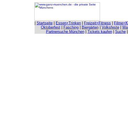
|
Startseite
|
Essen+Trinken
|
Freizeit+Fitness
|
Filme+K
Oktoberfest
|
Fasching
|
Biergärten
|
Volksfeste
|
Wah
Partnersuche München
|
Tickets kaufen
|
Suche