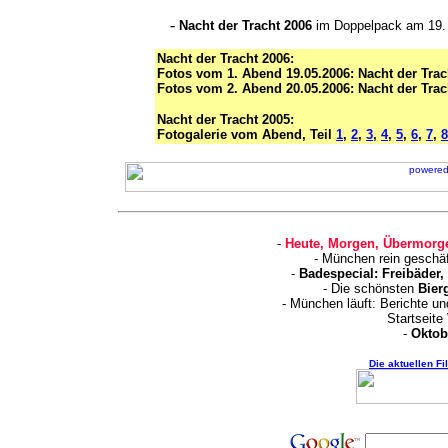
-
Nacht der Tracht 2006
im Doppelpack am 19. 
Nacht der Tracht 2006:
Fotos vom 1. Abend 19.05.2006: Nacht der Trac
Fotos vom 2. Abend 20.05.2006: Nacht der Trac
Nacht der Tracht 2005:
Fotogalerie vom Abend, Teil
1
,
2
,
3
,
4
,
5
,
6
,
7
,
8
-
Heute, Morgen, Übermorge
- München rein geschä
-
Badespecial: Freibäder
- Die schönsten
Bier
- München läuft: Berichte u
Startseite
-
Oktob
Die aktuellen F