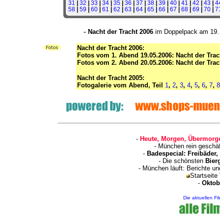
31
|
32
|
33
|
34
|
35
|
36
|
37
|
38
|
39
|
40
|
41
|
42
|
43
|
4
58
|
59
|
60
|
61
|
62
|
63
|
64
|
65
|
66
|
67
|
68
|
69
|
70
|
7
-
Nacht der Tracht 2006
im Doppelpack am 19. 
Nacht der Tracht 2006:
Fotos vom 1. Abend 19.05.2006: Nacht der Trac
Fotos vom 2. Abend 20.05.2006: Nacht der Trac
Nacht der Tracht 2005:
Fotogalerie vom Abend, Teil
1
,
2
,
3
,
4
,
5
,
6
,
7
,
8
-
Heute, Morgen, Übermorge
- München rein geschä
-
Badespecial: Freibäder
- Die schönsten
Bier
- München läuft: Berichte u
Startseite
-
Oktob
Die aktuellen Fi