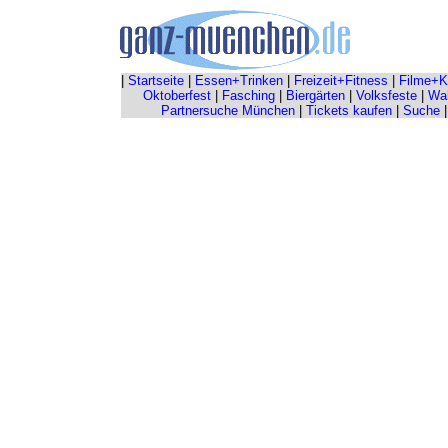
|
Startseite
|
Essen+Trinken
|
Freizeit+Fitness
|
Filme+K
Oktoberfest
|
Fasching
|
Biergärten
|
Volksfeste
|
Wah
Partnersuche München
|
Tickets kaufen
|
Suche