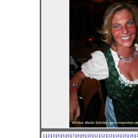
1
|
2
|
3
|
4
|
5
|
6
|
7
|
8
|
9
|
10
|
11
|
12
|
13
|
14
|
15
|
16
|