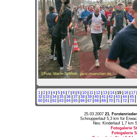
1
|
2
|
3
|
4
|
5
|
6
|
7
|
8
|
9
|
10
|
11
|
12
|
13
|
14
| 15 |
16
|
17
32
|
33
|
34
|
35
|
36
|
37
|
38
|
39
|
40
|
41
|
42
|
43
|
44
|
45
|
60
|
61
|
62
|
63
|
64
|
65
|
66
|
67
|
68
|
69
|
70
|
71
|
72
|
73
|
25.03.2007
21. Forstenrieder
Schnupperlauf 5,3 km für Erwac
Neu: Kinderlauf 1,7 km 
Fotogalerie S
Fotogalerie S