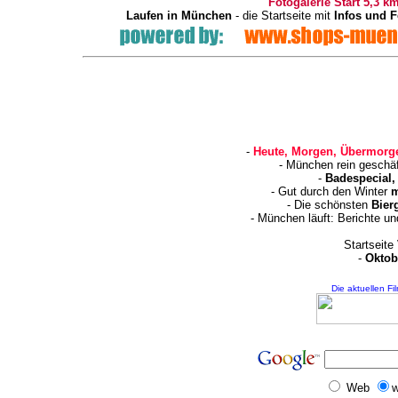
Fotogalerie Start 5,3 k
Laufen in München
- die Startseite mit
Infos und 
-
Heute, Morgen, Übermorge
- München rein geschä
-
Badespecial,
- Gut durch den Winter
m
- Die schönsten
Bier
- München läuft: Berichte u
Startseite
-
Oktob
Die aktuellen Fi
Web
w