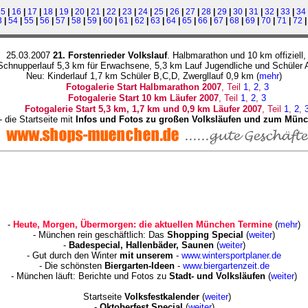
15
|
16
|
17
|
18
|
19
|
20
|
21
|
22
|
23
|
24
|
25
|
26
|
27
|
28
|
29
|
30
|
31
|
32
|
33
|
34
3
|
54
|
55
|
56
|
57
|
58
|
59
|
60
|
61
|
62
|
63
|
64
|
65
|
66
|
67
|
68
|
69
|
70
|
71
|
72
25.03.2007
21. Forstenrieder Volkslauf
. Halbmarathon und 10 km offiziell,
Schnupperlauf 5,3 km für Erwachsene, 5,3 km Lauf Jugendliche und Schüler 
Neu: Kinderlauf 1,7 km Schüler B,C,D, Zwergllauf 0,9 km
(
mehr
)
Fotogalerie Start Halbmarathon 2007
, Teil
1
,
2
,
3
Fotogalerie Start 10 km Läufer 2007
, Teil
1
,
2
,
3
Fotogalerie Start 5,3 km, 1,7 km und 0,9 km Läufer 2007
, Teil
1
,
2
,
- die Startseite mit
Infos und Fotos zu großen Volksläufen und zum Mün
-
Heute, Morgen, Übermorgen: die aktuellen München Termine
(
mehr
)
- München rein geschäftlich: Das
Shopping Special
(
weiter
)
-
Badespecial, Hallenbäder, Saunen
(
weiter
)
- Gut durch den Winter
mit unserem
-
www.wintersportplaner.de
- Die schönsten
Biergarten-Ideen
-
www.biergartenzeit.de
- München läuft: Berichte und Fotos zu
Stadt- und Volksläufen
(
weiter
)
Startseite
Volksfestkalender
(
weiter
)
-
Oktoberfest Special
(
weiter
)