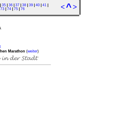
^
<
>
|
35
|
36
|
37
|
38
|
39
|
40
|
41
|
|
73
|
74
|
75
|
76
A
3
chen Marathon
(
weiter
)