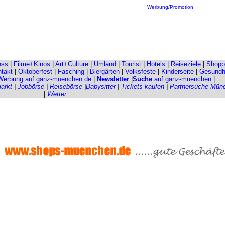
Werbung/Promotion
ess
|
Filme+Kinos
|
Art+Culture
|
Umland
|
Tourist
|
Hotels
|
Reiseziele
|
Shopp
takt
|
Oktoberfest
|
Fasching
|
Biergärten
|
Volksfeste
|
Kinderseite
|
Gesundh
 Werbung auf ganz-muenchen.de
|
Newsletter
|
Suche
auf ganz-muenchen
|
arkt
|
Jobbörse
|
Reisebörse
|
Babysitter
|
Tickets kaufen
|
Partnersuche Mün
|
Wetter