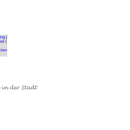
ing
|
eit
|
chen