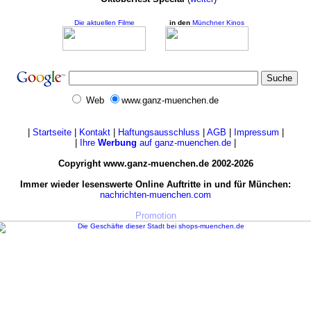
Die aktuellen Filme
in den
Münchner Kinos
Web
www.ganz-muenchen.de
|
Startseite
|
Kontakt
|
Haftungsausschluss
|
AGB
|
Impressum
|
|
Ihre
Werbung
auf ganz-muenchen.de
|
Copyright www.ganz-muenchen.de 2002-2026
Immer wieder lesenswerte Online Auftritte in und für München:
nachrichten-muenchen.com
Promotion
Die guten Geschäfte in München:
www.shops-muenchen.de
 München:
www.ganz-deutschland.de
,
www.ganz-frankfurt.de
,
www.ganz-
in Vorbereitung auch:
www.ganz-oesterreich.de
&
www.ganz-salzburg.at