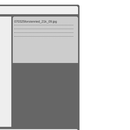
070325forstenried_21k_09.jpg