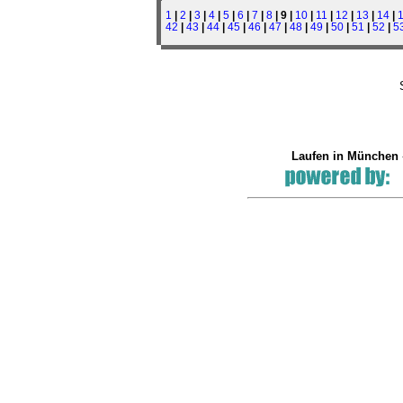
1
|
2
|
3
|
4
|
5
|
6
|
7
|
8
| 9 |
10
|
11
|
12
|
13
|
14
|
42
|
43
|
44
|
45
|
46
|
47
|
48
|
49
|
50
|
51
|
52
|
5
Laufen in München