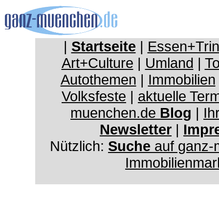
|
Startseite
|
Essen+Tri
Art+Culture
|
Umland
|
To
Autothemen
|
Immobilien
Volksfeste
|
aktuelle Ter
muenchen.de
Blog
|
Ih
Newsletter
|
Impr
Nützlich:
Suche
auf ganz-
Immobilienmar