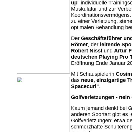
up
" individuelle Training
Muskulatur und zur Verb
Koordinationsvermögens.
zu einer Verletzung, steh
optimalen Behandlung ber
Der
Geschäftsführer und
Römer
, der
leitende Spo
Robert Nissl
und
Artur 
deutschen Playing Pro
Eröffnung Ende Januar 200
Mit Schauspielerin
Cosim
das
neue, einzigartige T
Spacecurl"
.
Golfverletzungen - nein
Kaum jemand denkt bei Go
anderen Sportart gibt es 
Golfverletzungen: etwa d
schmerzhafte Schulteren