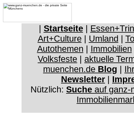
|
Startseite
|
Essen+Tri
Art+Culture
|
Umland
|
To
Autothemen
|
Immobilien
Volksfeste
|
aktuelle Ter
muenchen.de
Blog
|
Ih
Newsletter
|
Impr
Nützlich:
Suche
auf ganz-
Immobilienmar