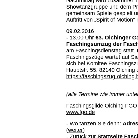
Nachmittag wird zusammen m
Showtanzgruppe und dem Pri
gemeinsam Spiele gespielt und
Auftritt von „Spirit of Motion“ 
09.02.2016
-
13.00 Uhr
63. Olchinger 
Faschingsumzug der Fasch
am Faschingsdienstag statt. 
Faschingszüge wartet auf Si
sich bei Komitee Faschingszu
Hauptstr. 55, 82140 Olching 
https://faschingszug-olching.
(alle Termine wie immer unte
Faschingsgilde Olching FGO
www.fgo.de
- Wo tanzen Sie denn:
Adres
(
weiter
)
- Zurück zur
Startseite Fasc