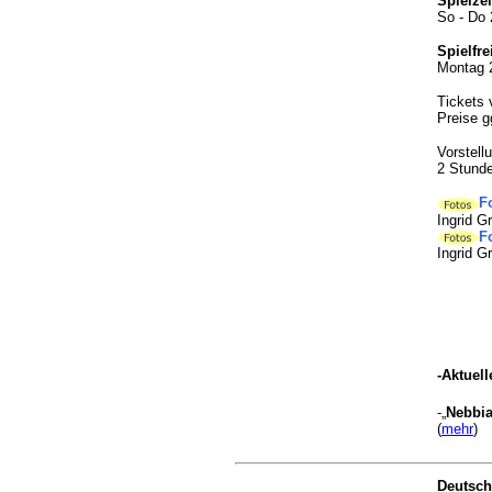
Spielzei
So - Do 
Spielfre
Montag 2
Tickets 
Preise g
Vorstell
2 Stunde
F
Ingrid 
F
Ingrid 
-Aktuel
-„
Nebbi
(
mehr
)
Deutsch