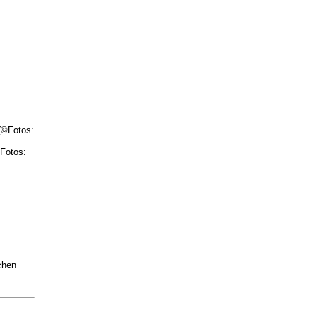
(©Fotos:
Fotos:
chen