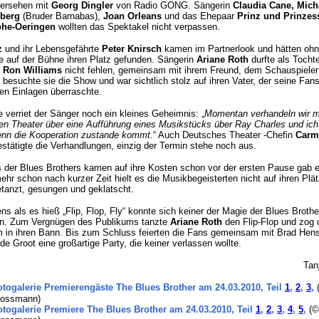
dersehen mit
Georg Dingler
von Radio GONG. Sängerin
Claudia Cane,
Mich
berg
(Bruder Barnabas),
Joan Orleans
und das Ehepaar
Prinz und Prinzes
ohe-Oeringen
wollten das Spektakel nicht verpassen.
z
und ihr Lebensgefährte
Peter Knirsch
kamen im Partnerlook und hätten oh
 auf der Bühne ihren Platz gefunden. Sängerin
Ariane Roth
durfte als Tocht
r
Ron Williams
nicht fehlen, gemeinsam mit ihrem Freund, dem Schauspiele
besuchte sie die Show und war sichtlich stolz auf ihren Vater, der seine Fans
en Einlagen überraschte.
verriet der Sänger noch ein kleines Geheimnis: „
Momentan verhandeln wir m
n Theater über eine Aufführung eines Musikstücks über Ray Charles und ich
enn die Kooperation zustande kommt.
“ Auch Deutsches Theater -Chefin
Carm
stätigte die Verhandlungen, einzig der Termin stehe noch aus.
 der Blues Brothers kamen auf ihre Kosten schon vor der ersten Pause gab e
ehr schon nach kurzer Zeit hielt es die Musikbegeisterten nicht auf ihren Plä
tanzt, gesungen und geklatscht.
ns als es hieß „Flip, Flop, Fly“ konnte sich keiner der Magie der Blues Brothe
en. Zum Vergnügen des Publikums tanzte
Ariane Roth
den Flip-Flop und zog 
 in ihren Bann. Bis zum Schluss feierten die Fans gemeinsam mit Brad He
de Groot eine großartige Party, die keiner verlassen wollte.
Tan
otogalerie Premierengäste The Blues Brother am 24.03.2010, Teil
1
,
2
,
3
,
Grossmann)
otogalerie Premiere The Blues Brother am 24.03.2010, Teil
1
,
2
,
3
,
4
,
5
,
(©