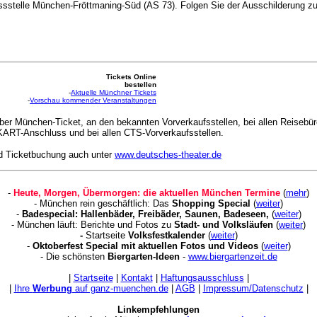
sstelle München-Fröttmaning-Süd (AS 73). Folgen Sie der Ausschilderung zur
Tickets Online
bestellen
-
Aktuelle Münchner Tickets
-
Vorschau kommender Veranstaltungen
ber München-Ticket, an den bekannten Vorverkaufsstellen, bei allen Reisebür
ART-Anschluss und bei allen CTS-Vorverkaufsstellen.
d Ticketbuchung auch unter
www.deutsches-theater.de
-
Heute, Morgen, Übermorgen: die aktuellen München Termine
(
mehr
)
- München rein geschäftlich: Das
Shopping Special
(
weiter
)
-
Badespecial: Hallenbäder, Freibäder, Saunen, Badeseen,
(
weiter
)
- München läuft: Berichte und Fotos zu
Stadt- und Volksläufen
(
weiter
)
-
Startseite
Volksfestkalender
(
weiter
)
-
Oktoberfest Special mit aktuellen Fotos und Videos
(
weiter
)
- Die schönsten
Biergarten-Ideen
-
www.biergartenzeit.de
|
Startseite
|
Kontakt
|
Haftungsausschluss
|
|
Ihre
Werbung
auf ganz-muenchen.de
|
AGB
|
Impressum/Datenschutz
|
Linkempfehlungen