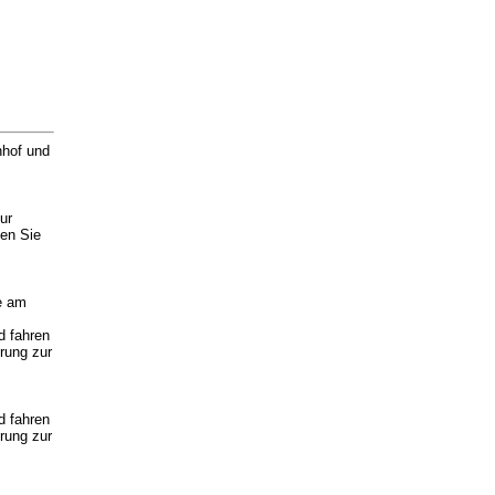
nhof und
ur
men Sie
e am
d fahren
rung zur
d fahren
rung zur