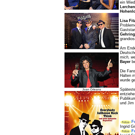
ein Wie
Lerchen
Hohenl
Lisa Fit
Probleme
Gaststa
Gehring
grandios
Am Ende 
Deutsche
mich, w
Bayer
be
Die Fans
Halten m
wurde ge
Späteste
Joan Orleans
entzieh
Publikum
und Jim 
F
Ingrid 
F