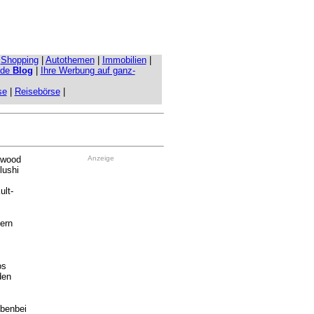
|
Shopping
|
Autothemen
|
Immobilien
|
.de
Blog
|
Ihre Werbung auf ganz-
se
|
Reisebörse
|
lwood
Anzeige
elushi
ult-
gern
os
den
ebenbei