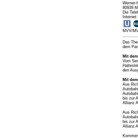
Werner-H
80939 M
Die Tele
Internet
MVV/MVG
Das Thea
dem Par
Mit de
Vom Send
Halteste
den Ausg
Mit dem
Aus Ric
Autobah
Autobahn
bis zur 
Allianz 
Aus Ric
Autobahn
bis zur 
Allianz 
Kommen 