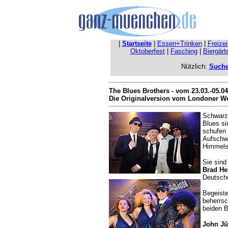
|
Startseite
|
Essen+Trinken
|
Freize
Oktoberfest
|
Fasching
|
Biergärt
Nützlich:
Such
The Blues Brothers - vom 23.03.-05.
Die Originalversion vom Londoner W
Schwarz
Blues si
schufen 
Aufschwu
Himmels
Sie sind
Brad H
Deutsch
Begeiste
beherrsc
beiden 
John Jü