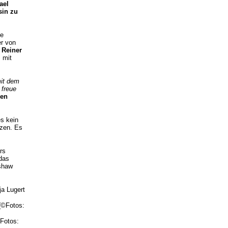
ael
sin zu
ne
er von
r
Reiner
 mit
it dem
 freue
en
s kein
tzen. Es
rs
das
nshaw
ja Lugert
(©Fotos:
Fotos: