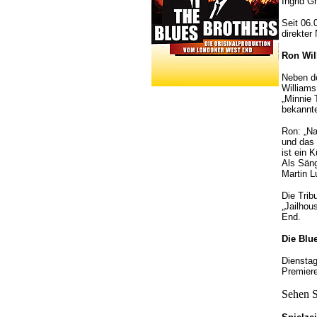
Ingrid 
Seit 06.
direkter
Ron Wil
Neben de
Williams
„Minnie 
bekannte
Ron: „Na
und das 
ist ein 
Als Säng
Martin L
Die Trib
„Jailhou
End.
Die Blu
Dienstag
Premiere
Sehen S