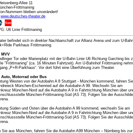
eisenberg-Allee 11
ünchen-Fröttmaning
fon-Nummern bleiben unverändert!
:
www.deutsches-theater.de
: U6 Linie Fröttmaning
ter befindet sich in direkter Nachbarschaft zur Allianz Arena und zum U-Bah
k+Ride Parkhaus Fröttmaning.
m MVV
linger Tor oder Marienplatz mit der U-Bahn Linie U6 Richtung Garching bis z
lle "Fröttmaning" (ca. 16 Minuten Fahrtzeit). Am U-Bahnhof Fröttmaning neh
ang „P+R-Parkhaus“. Vor dort führt eine Überführung zum Theater.
 Auto, Motorrad oder Bus
htung Westen von der Autobahn A 8 Stuttgart - München kommend, fahren Si
ndreieck München-Eschenried auf die Autobahn A 99. Wechseln Sie am
kreuz München-Nord auf die Autobahn A 9 in Fahrtrichtung München über un
Anschlussstelle München-Fröttmaning-Süd (AS 73). Folgen Sie der Ausschilde
Arena.
htung Süden und Osten über die Autobahn A 99 kommend, wechseln Sie am
kreuz München-Nord auf die Autobahn A 9 in Fahrtrichtung München über un
Anschlussstelle München-Fröttmaning-Süd (AS 73). Folgen Sie der Ausschilde
Arena.
Sie aus München, fahren Sie die Autobahn A99 München – Nürnberg bis zur