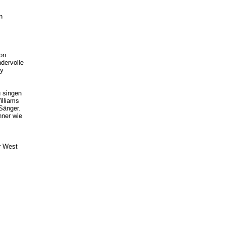
n
on
ndervolle
ey
u singen
illiams
 Sänger.
nner wie
r West