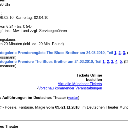
ten:
20 Uhr
i:
9.03.10, Karfreitag: 02.04.10
von € 24,- bis € 54,-
gf. inkl. Mwst und zzgl. Servicegebühren
ungsdauer:
n 20 Minuten (inkl. ca. 20 Min. Pause)
otogalerie Premierengäste The Blues Brother am 24.03.2010, Teil
1
,
2
,
3
,
Grossmann)
otogalerie Premiere The Blues Brother am 24.03.2010, Teil
1
,
2
,
3
,
4
,
5
,
(©
Grossmann)
Tickets Online
bestellen
-
Aktuelle Münchner Tickets
-
Vorschau kommender Veranstaltungen
le Aufführungen im Deutsches Theater
(
weiter
)
a
“ - Poesie, Fantasie, Magie
vom 09.-21.11.2010
im Deutschen Theater Mün
es Theater