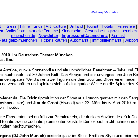
Werbung/Promotion
it+Fitness
|
Filme+Kinos
|
Art+Culture
|
Umland
|
Tourist
|
Hotels
|
Reiseziele
en
|
Volksfeste
|
aktuelle Termine
|
Kinderseite
|
Gesundheit
|
ganz-muenchen
muenchen.de
|
Newsletter
|
Impressum/Datenschutz
|
Kontakt
|
e
auf ganz-muenchen
|
Tickets kaufen
|
Automarkt
|
Immobilienmarkt
|
Jobbör
04.2010 im Deutschen Theate
r München
est End
e Anzüge, dunkle Sonnenbrille und ein unmögliches Benehmen – Jake und E
nd auch nach fast 30 Jahren Kult. Dan Akroyd und der unvergessene John B
in den späten 70er Jahren zwei Figuren die dem Soul und Blues einen neuen
ng verschafften und spielten sich auf einzigartige Weise an die Spitze des K
.
 wieder da! Die Originalproduktion der Show aus London gastiert mit den Sän
enshaw
(Jake) und
Jim de Groot
(Elwood) vom 23. März bis 5. April 2010 im
en Theater.
rte Fans trafen schon früh zur Premiere ein, die dunklen Anzüge des Kult-Du
hten die Szene auch die prominenten Gäste ließen es sich nicht nehmen es 
Brüdern nachzumachen.
rgens (DJ John Munich)
posierte ganz im Blues Brothers-Style und feiert n