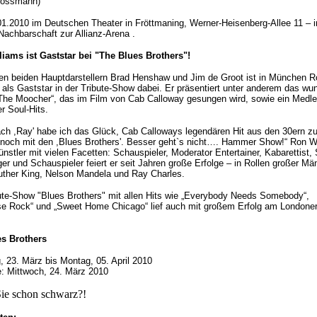
Grossmann)
01.2010 im Deutschen Theater in Fröttmaning, Werner-Heisenberg-Allee 11 – i
 Nachbarschaft zur Allianz-Arena .
liams ist Gaststar bei "The Blues Brothers"!
n beiden Hauptdarstellern Brad Henshaw und Jim de Groot ist in München R
 als Gaststar in der Tribute-Show dabei. Er präsentiert unter anderem das wu
The Moocher“, das im Film von Cab Calloway gesungen wird, sowie ein Medl
r Soul-Hits.
ch ,Ray' habe ich das Glück, Cab Calloways legendären Hit aus den 30ern z
noch mit den ,Blues Brothers'. Besser geht`s nicht…. Hammer Show!“ Ron W
Künstler mit vielen Facetten: Schauspieler, Moderator Entertainer, Kabarettist,
er und Schauspieler feiert er seit Jahren große Erfolge – in Rollen großer Mä
uther King, Nelson Mandela und Ray Charles.
ute-Show "Blues Brothers" mit allen Hits wie „Everybody Needs Somebody“,
se Rock“ und „Sweet Home Chicago“ lief auch mit großem Erfolg am Londone
es Brothers
, 23. März bis Montag, 05. April 2010
: Mittwoch, 24. März 2010
ie schon schwarz?!