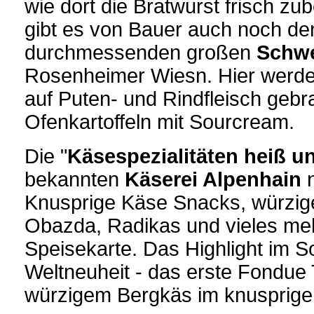
wie dort die Bratwurst frisch zu
gibt es von Bauer auch noch de
durchmessenden großen
Schwe
Rosenheimer Wiesn. Hier werde
auf Puten- und Rindfleisch gebra
Ofenkartoffeln mit Sourcream.
Die "
Käsespezialitäten heiß un
bekannten
Käserei Alpenhain
n
Knusprige Käse Snacks, würzi
Obazda, Radikas und vieles mehr
Speisekarte. Das Highlight im So
Weltneuheit - das erste Fondue T
würzigem Bergkäs im knusprige