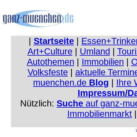
|
Startseite
|
Essen+Trinke
Art+Culture
|
Umland
|
Touri
Autothemen
|
Immobilien
|
O
Volksfeste
|
aktuelle Termin
muenchen.de
Blog
|
Ihre
Impressum/Da
Nützlich:
Suche
auf ganz-mu
Immobilienmarkt