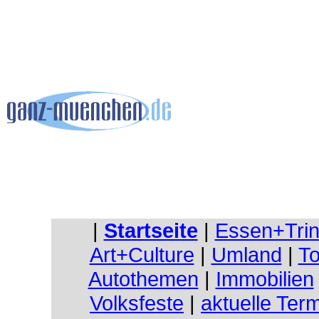
|
Startseite
|
Essen+Tri
Art+Culture
|
Umland
|
To
Autothemen
|
Immobilien
Volksfeste
|
aktuelle Ter