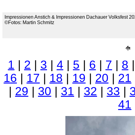
Impressionen Anstich & Impressionen Dachauer Volksfest 2
©Fotos: Martin Schmitz
1
|
2
|
3
|
4
|
5
|
6
|
7
|
8
16
|
17
|
18
|
19
|
20
|
21
|
29
|
30
|
31
|
32
|
33
|
41