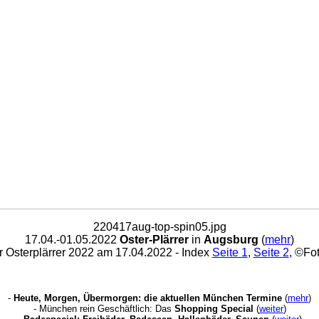
220417aug-top-spin05.jpg
17.04.-01.05.2022
Oster-Plärrer
in
Augsburg
(
mehr
)
 Osterplärrer 2022 am 17.04.2022 - Index
Seite 1
,
Seite 2
, ©Fo
-
Heute, Morgen, Übermorgen: die aktuellen München Termine
(
mehr
)
- München rein Geschäftlich: Das
Shopping Special
(
weiter
)