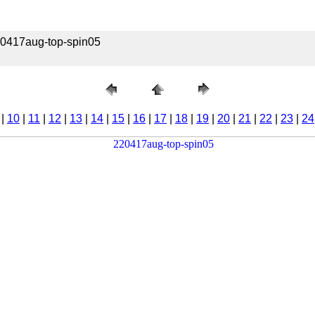
220417aug-top-spin05
|
10
|
11
|
12
|
13
|
14
|
15
|
16
|
17
|
18
|
19
|
20
|
21
|
22
|
23
|
24