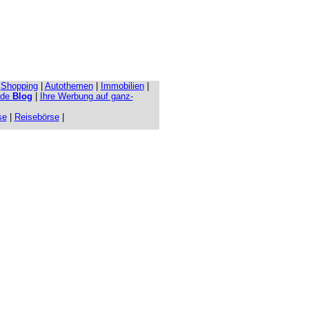
|
Shopping
|
Autothemen
|
Immobilien
|
.de
Blog
|
Ihre Werbung auf ganz-
se
|
Reisebörse
|