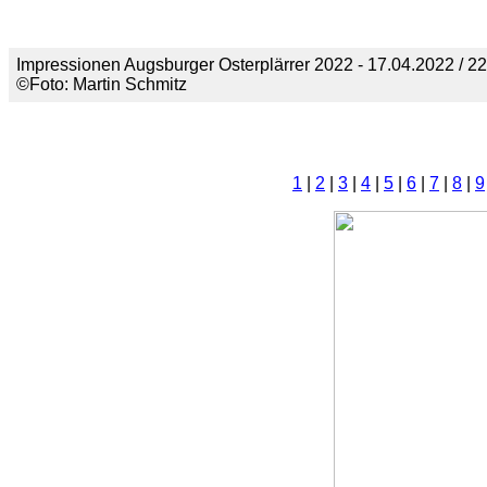
Impressionen Augsburger Osterplärrer 2022 - 17.04.2022 / 
©Foto: Martin Schmitz
1
|
2
|
3
|
4
|
5
|
6
|
7
|
8
|
9