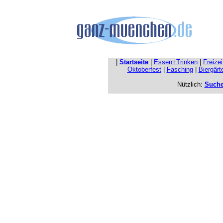
|
Startseite
|
Essen+Trinken
|
Freize
Oktoberfest
|
Fasching
|
Biergärt
Nützlich:
Such