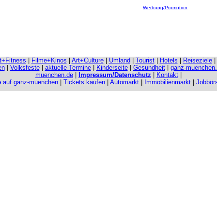
Werbung/Promotion
it+Fitness
|
Filme+Kinos
|
Art+Culture
|
Umland
|
Tourist
|
Hotels
|
Reiseziele
en
|
Volksfeste
|
aktuelle Termine
|
Kinderseite
|
Gesundheit
|
ganz-muenchen
muenchen.de
|
Impressum/Datenschutz
|
Kontakt
|
e
auf ganz-muenchen
|
Tickets kaufen
|
Automarkt
|
Immobilienmarkt
|
Jobbör