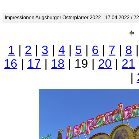
Impressionen Augsburger Osterplärrer 2022 - 17.04.2022 / 
1
|
2
|
3
|
4
|
5
|
6
|
7
|
8
16
|
17
|
18
| 19 |
20
|
21
|