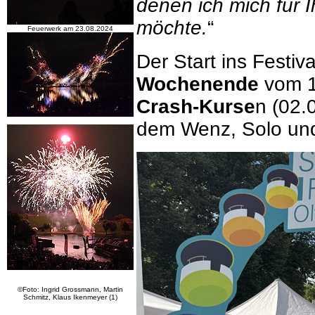
denen ich mich für
möchte.
“
Feuerwerk am 23.08.2024
Der Start ins Festiv
Wochenende
vom 1
Crash-Kurse
n (02.
dem Wenz, Solo und
©Foto: Ingrid Grossmann, Martin
Schmitz, Klaus Ikenmeyer (1)