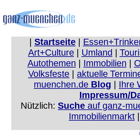
|
Startseite
|
Essen+Trinke
Art+Culture
|
Umland
|
Touri
Autothemen
|
Immobilien
|
O
Volksfeste
|
aktuelle Termin
muenchen.de
Blog
|
Ihre
Impressum/Da
Nützlich:
Suche
auf ganz-mu
Immobilienmarkt