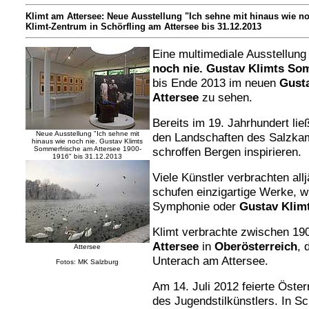
Klimt am Attersee: Neue Ausstellung "Ich sehne mit hinaus wie n
Klimt-Zentrum in Schörfling am Attersee bis 31.12.2013
Eine multimediale Ausstellung
noch nie.
Gustav Klimts Som
bis Ende 2013 im neuen
Gust
Attersee
zu sehen.
Bereits im 19. Jahrhundert lie
Neue Ausstellung "Ich sehne mit
den Landschaften des Salzkam
hinaus wie noch nie. Gustav Klimts
Sommerfrische am Attersee 1900-
schroffen Bergen inspirieren.
1916" bis 31.12.2013
Viele Künstler verbrachten al
schufen einzigartige Werke, w
Symphonie oder
Gustav Klim
Klimt verbrachte zwischen 19
Attersee
in
Oberösterreich
, 
Attersee
Unterach am Attersee.
Fotos: MK Salzburg
Am 14. Juli 2012 feierte Öste
des Jugendstilkünstlers. In Sc