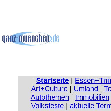
|
Startseite
|
Essen+Tri
Art+Culture
|
Umland
|
To
Autothemen
|
Immobilien
Volksfeste
|
aktuelle Ter