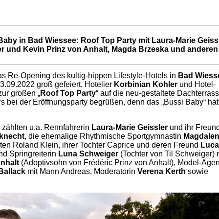
aby in Bad Wiessee: Roof Top Party mit Laura-Marie Geissl
 und Kevin Prinz von Anhalt, Magda Brzeska und anderen
as Re-Opening des kultig-hippen Lifestyle-Hotels in
Bad Wiess
09.2022 groß gefeiert. Hotelier
Korbinian Kohler
und Hotel-
ur großen „
Roof Top Party
“ auf die neu-gestaltete Dachterrass
s bei der Eröffnungsparty begrüßen, denn das „Bussi Baby“ hat
zählten u.a. Rennfahrerin
Laura-Marie Geissler
und ihr Freund
knecht
, die ehemalige Rhythmische Sportgymnastin
Magdale
ten Roland Klein, ihrer Tochter Caprice und deren Freund
Luca
nd Springreiterin
Luna Schweiger
(Tochter von Til Schweiger) 
nhalt
(Adoptivsohn von Frédéric Prinz von Anhalt), Model-Agen
Ballack
mit Mann Andreas, Moderatorin
Verena Kerth
sowie