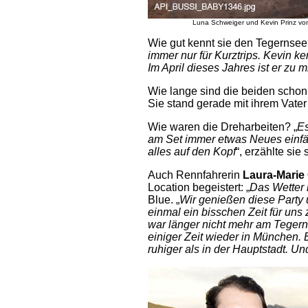
Luna Schweiger und Kevin Prinz vo
Wie gut kennt sie den Tegernsee
immer nur für Kurztrips. Kevin ke
Im April dieses Jahres ist er z
Wie lange sind die beiden schon
Sie stand gerade mit ihrem Vater
Wie waren die Dreharbeiten? „
Es
am Set immer etwas Neues einfäll
alles auf den Kopf
“, erzählte sie
Auch Rennfahrerin
Laura-Marie 
Location begeistert: „
Das Wetter 
Blue. „
Wir genießen diese Party 
einmal ein bisschen Zeit für un
war länger nicht mehr am Tegerns
einiger Zeit wieder in München. E
ruhiger als in der Hauptstadt. Un