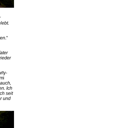
r
lebt.
ren
.“
ater
wieder
rty-
imi
 auch,
n. Ich
ch seit
er und