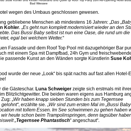
Frau Suse Kohler und Kinder Ferdinand und Quirin @ Roof Top Party zum Re-Opening Hotel Buss
Bad Wiessee
 Hotel wegen des Umbaus geschlossen gewesen.
ür jung gebliebene Menschen ab mindestens 16 Jahren: „
Das „Baby
n Kohler
. „
Es geht nun komplett modernisiert wieder an den Sta
liebte. Das Bussi Baby selbst ist nun eine Oase, die rund um die
ietet, egal bei welchem Wetter.
“
euen Fassade und dem Roof Top Pool mit dazugehöriger Bar pun
. auch mit einem Spa mit Dampfbad, 24h Gym und freischweben
die passende Kunst an den Wänden sorgte Künstlerin
Suse Koh
od wurde der neue „Look“ bis spät nachts auf fast allen Hotel-
ee!
r die Gästeschar.
Luna Schweiger
zeigte sich erstmals mit ihr
im Blitzlichtgewitter. Die beiden waren eigens aus Hamburg ang
 Zug: „
Wir haben knapp sieben Stunden bis zum Tegernsee
 gelohnt“
, erzählte sie. „
Wir sind zum ersten Mal im „Bussi Baby
Location mit tollem Essen. Im See schwimmen zu gehen haben w
en wir heute schon beim Trampolinspringen, denn tagsüber haben
iswelt „
Tegernsee Phantastisch
“ angeschaut“.