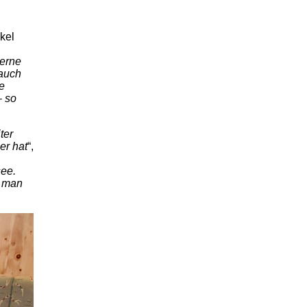
kel
gerne
 auch
e
– so
ter
er hat
“,
see.
t man