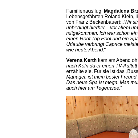
Familienausflug:
Magdalena Br
Lebensgefährten Roland Klein, i
von Franz Beckenbauer): „
Wir si
unbedingt hierher – vor allem um
mitgekommen. Ich war schon ein
einen Roof Top Pool und ein Spa
Urlaube verbringt Caprice meist
wie heute Abend
.“
Verena Kerth
kam am Abend ohne
nach Köln da er einen TV-Auftri
erzählte sie. Für sie ist das „Bu
Manager, ist mein bester Freund
Das neue Spa ist mega. Man muss
auch hier am Tegernsee.
“