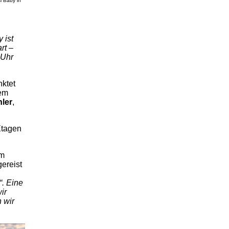
i Baby in
 ist
rt –
 Uhr
ktet
dem
ler
,
Etagen
em
ereist
“. Eine
ir
 wir