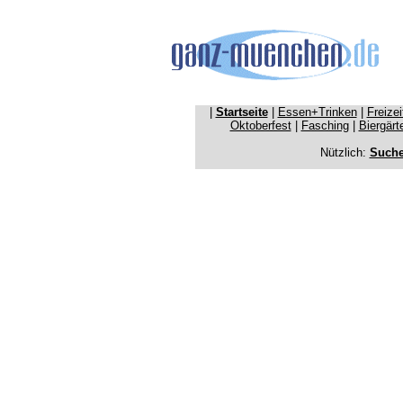
|
Startseite
|
Essen+Trinken
|
Freize
Oktoberfest
|
Fasching
|
Biergärt
Nützlich:
Such