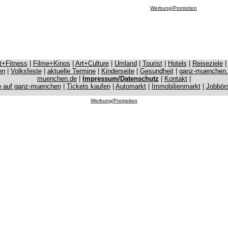
Werbung/Promotion
it+Fitness
|
Filme+Kinos
|
Art+Culture
|
Umland
|
Tourist
|
Hotels
|
Reiseziele
en
|
Volksfeste
|
aktuelle Termine
|
Kinderseite
|
Gesundheit
|
ganz-muenchen
muenchen.de
|
Impressum/Datenschutz
|
Kontakt
|
e
auf ganz-muenchen
|
Tickets kaufen
|
Automarkt
|
Immobilienmarkt
|
Jobbör
Werbung/Promotion