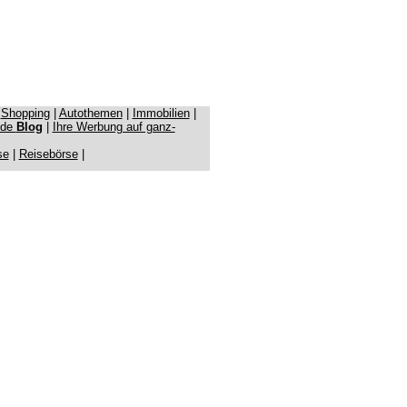
|
Shopping
|
Autothemen
|
Immobilien
|
.de
Blog
|
Ihre Werbung auf ganz-
se
|
Reisebörse
|