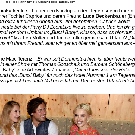
Roof Top Party zum Re-Opening Hotel Bussi Baby
zeska
freute sich über den Kurztrip an den Tegernsee mit ihrem
hrer Tochter Caprice und deren Freund
Luca Beckenbauer
(En
nd extra für diesen Abend aus Ulm gekommen. Caprice wollte
 heute bei der Party DJ ZoomLike live zu erleben. Und ich bin 
mal vor dem Umbau im „Bussi Baby“. Klasse, dass es hier nun
 gibt
.“ Machen Mutter und Tochter öfter gemeinsam Urlaub? „
Di
ens mit ihrem Freund, aber wir gehen öfter mal gemeinsam aus 
 Marc Terenzi: „
Er war seit Donnerstag hier, ist aber heute wei
tt in einer Show mit Thomas Gottschalk und Barbara Schöneberg
ssi Baby“ eine Art zweites Zuhause: „
Marco Fleissner, der Hotel
 und das „Bussi Baby“ für mich das Hotel Nummer 1 am Tegern
 gar nicht bis nach Mykonos fahren: Den besten Urlaub erleb