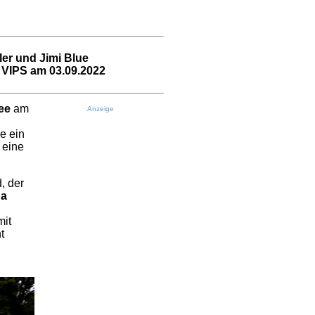
er und Jimi Blue
 VIPS am 03.09.2022
ee
am
Anzeige
e ein
 eine
, der
na
mit
t