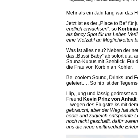
Tegernsee, Berghotel Altes Wallberghaus) und 
Mehr als ein Jahr lang war das
Jetzt ist es der „Place to Be“ f
endlich erwachsen
“, so
Korbinia
als fancy Spot für ins Leben Ver
eine Vielzahl an Möglichkeiten b
Was ist alles neu? Neben der n
das „Bussi Baby“ ab sofort u.a
Sauna-Kubus mit Seeblick. Für 
die Frau von Korbinian Kohler.
Bei coolem Sound, Drinks und Fo
gefeiert…. So hip ist der Tegerns
Hip, jung und lässig gedresst wa
Freund
Kevin Prinz von Anhalt
– wegen des Flugstreiks mit dem
gebraucht, aber der Weg hat sich
coole und zugleich entspannte 
noch nicht geschafft, dafür war
uns die neue multimediale Erlebn