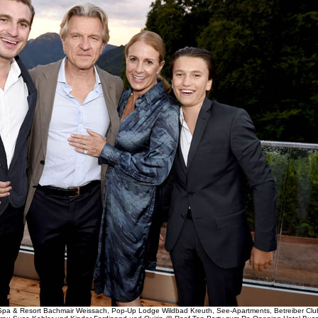
, Spa & Resort Bachmair Weissach, Pop-Up Lodge Wildbad Kreuth, See-Apartments, Betreiber Cl