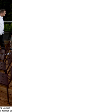
-Up Lodge
ria Rader @