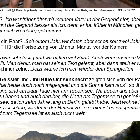
n Anhalt @ Roof Top Party zum Re-Opening Hotel Bussi Baby in Bad Wiessee am 03.09.2022
? „
Ich war früher öfter mit meinem Vater in der Gegend hier, abe
nnt die Gegend besser als ich, denn er hat früher in München ge
u mir nach Hamburg gekommen
.“
 ein Paar? „
Seit einem Jahr, wir daten aber schon seit zwei Jah
 Til für die Fortsetzung von „Manta, Manta“ vor der Kamera.
 war sehr lustig und wir hatten viel Spaß. Auch wenn meinem V
t. Man denkt, man hat seinen Text gelernt, aber dann stellt er 
 schmunzelnd. „
Jetzt widme ich mich wieder dem Springreiten
.“
Geissler
und
Jimi Blue Ochsenknecht
zeigten sich von der Pa
hat heute doch noch mitgespielt und die Sonne kam raus
“, so J
und sind ein paar Tage hier am Tegernsee. Wir freuen uns aber
s zu haben und auch darüber, die Natur am Tegernsee zu genieße
ee, da ich zehn Jahre lang in Berlin gelebt habe. Jetzt wohne i
s ist schön, wieder in der Heimat zu sein, hier ist es entspannt
d zum Tegernsee ist es auch nicht weit.
“