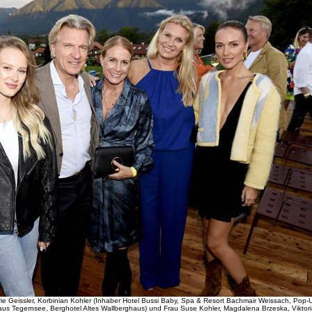
e Geissler, Korbinian Kohler (Inhaber Hotel Bussi Baby, Spa & Resort Bachmair Weissach, Pop
aus Tegernsee, Berghotel Altes Wallberghaus) und Frau Suse Kohler, Magdalena Brzeska, Vikto