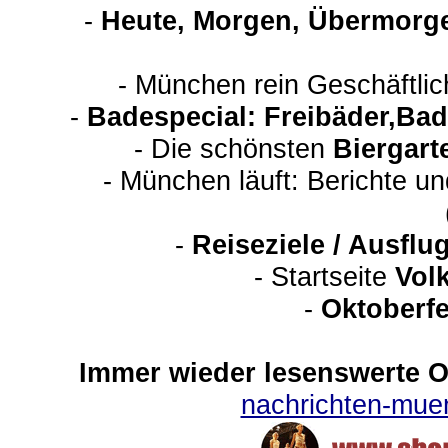
-
Heute, Morgen, Übermorge
- München rein Geschäftli
-
Badespecial: Freibäder,Ba
- Die schönsten
Biergart
- München läuft: Berichte u
-
Reiseziele / Ausfl
-
Startseite
Vol
-
Oktoberfe
Immer wieder lesenswerte On
nachrichten-mu