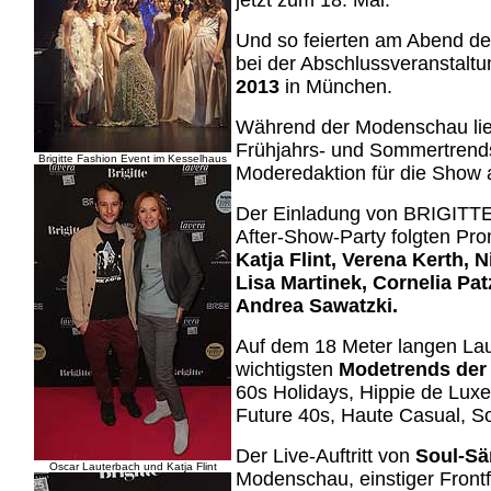
jetzt zum 18. Mal.
Und so feierten am Abend d
bei der Abschlussveranstalt
2013
in München.
Während der Modenschau ließ
Frühjahrs- und Sommertrends
Brigitte Fashion Event im Kesselhaus
Moderedaktion für die Show 
Der Einladung von BRIGITTE
After-Show-Party folgten Pr
Katja Flint, Verena Kerth, 
Lisa Martinek, Cornelia Pat
Andrea Sawatzki.
Auf dem 18 Meter langen Lau
wichtigsten
Modetrends de
60s Holidays, Hippie de Luxe
Future 40s, Haute Casual, 
Der Live-Auftritt von
Soul-Sä
Oscar Lauterbach und Katja Flint
Modenschau, einstiger Frontf