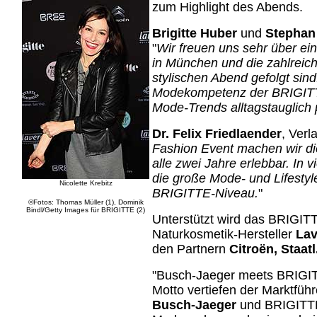
zum Highlight des Abends.
Brigitte Huber
und
Stephan
"
Wir freuen uns sehr über e
in München und die zahlreic
stylischen Abend gefolgt sin
Modekompetenz der BRIGITTE
Mode-Trends alltagstauglich p
Dr. Felix Friedlaender
, Verl
Fashion Event machen wir di
alle zwei Jahre erlebbar. In 
die große Mode- und Lifest
Nicolette Krebitz
BRIGITTE-Niveau.
"
©Fotos: Thomas Müller (1), Dominik
Bindl/Getty Images für BRIGITTE (2)
Unterstützt wird das BRIGI
Naturkosmetik-Hersteller
La
den Partnern
Citroën, Staat
"Busch-Jaeger meets BRIGIT
Motto vertiefen der Marktführe
Busch-Jaeger
und BRIGITTE