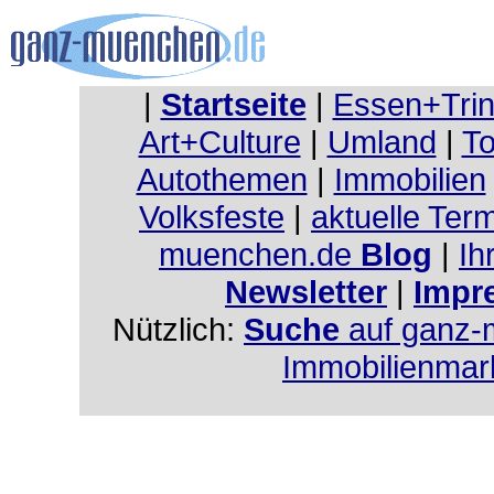
|
Startseite
|
Essen+Tri
Art+Culture
|
Umland
|
To
Autothemen
|
Immobilien
Volksfeste
|
aktuelle Ter
muenchen.de
Blog
|
Ih
Newsletter
|
Impr
Nützlich:
Suche
auf ganz-
Immobilienmar