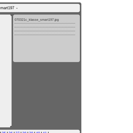
smart197
-
070321c_klasse_smart197.jpg