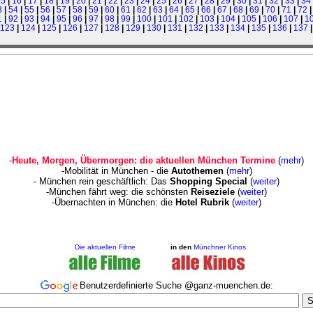
15
|
16
|
17
|
18
|
19
|
20
|
21
|
22
|
23
|
24
|
25
|
26
|
27
|
28
|
29
|
30
|
31
|
32
|
33
|
34
3
|
54
|
55
|
56
|
57
|
58
|
59
|
60
|
61
|
62
|
63
|
64
|
65
|
66
|
67
|
68
|
69
|
70
|
71
|
72
1
|
92
|
93
|
94
|
95
|
96
|
97
|
98
|
99
|
100
|
101
|
102
|
103
|
104
|
105
|
106
|
107
|
1
123
|
124
|
125
|
126
|
127
|
128
|
129
|
130
|
131
|
132
|
133
|
134
|
135
|
136
|
137
-
Heute, Morgen, Übermorgen: die aktuellen München Termine
(
mehr
)
-Mobilität in München - die
Autothemen
(
mehr
)
- München rein geschäf
tlich: Das
Shopping Special
(
weiter
)
-München fährt weg: die schönsten
Reiseziele
(
weiter
)
-Übernachten in München: die
Hotel Rubrik
(
weiter
)
Die aktuellen Filme
in den
Münchner Kinos
Benutzerdefinierte Suche @ganz-muenchen.de: