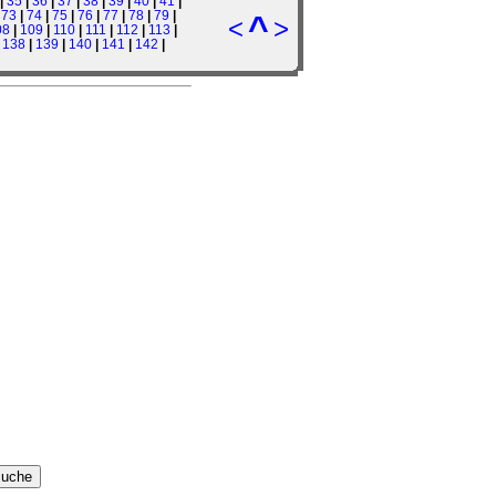
|
35
|
36
|
37
|
38
|
39
|
40
|
41
|
|
73
|
74
|
75
|
76
|
77
|
78
|
79
|
^
<
>
08
|
109
|
110
|
111
|
112
|
113
|
|
138
|
139
|
140
|
141
|
142
|