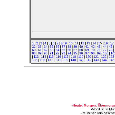
1
|
2
|
3
|
4
|
5
|
6
|
7
|
8
|
9
|
10
|
11
|
12
|
13
|
14
|
15
|
16
|
17
32
|
33
|
34
|
35
|
36
|
37
|
38
|
39
|
40
|
41
|
42
|
43
|
44
|
45
|
60
|
61
|
62
|
63
|
64
|
65
|
66
|
67
|
68
|
69
|
70
|
71
|
72
|
73
|
88
|
89
|
90
|
91
|
92
|
93
|
94
|
95
|
96
|
97
|
98
|
99
|
100
|
10
|
113
|
114
|
115
|
116
|
117
|
118
|
119
|
120
|
121
|
122
|
123
135
|
136
|
137
|
138
|
139
|
140
|
141
|
142
|
143
|
144
|
145
-
Heute, Morgen, Übermorge
-Mobilität in Mü
- München rein geschä