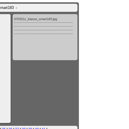
smart183
-
070321c_klasse_smart183.jpg