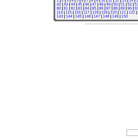
1
|
2
|
3
|
4
|
5
|
6
|
7
|
8
|
9
|
10
|
11
|
12
|
13
|
14
|
42
|
43
|
44
|
45
|
46
|
47
|
48
|
49
|
50
|
51
|
52
|
5
80
|
81
|
82
|
83
|
84
|
85
|
86
|
87
|
88
|
89
|
90
|
9
114
|
115
|
116
|
117
|
118
|
119
|
120
|
121
|
122
|
143
|
144
|
145
|
146
|
147
|
148
|
149
|
150