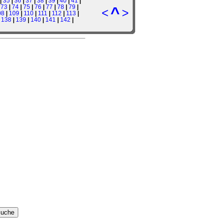
|
35
|
36
|
37
|
38
|
39
|
40
|
41
|
|
73
|
74
|
75
|
76
|
77
|
78
|
79
|
^
<
>
08
|
109
|
110
|
111
|
112
|
113
|
|
138
|
139
|
140
|
141
|
142
|