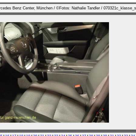
ercedes Benz Center, München / ©Fotos: Nathalie Tandler / 070321c_klasse_