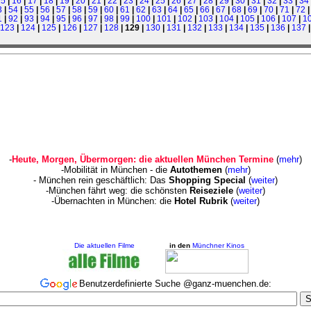
15
|
16
|
17
|
18
|
19
|
20
|
21
|
22
|
23
|
24
|
25
|
26
|
27
|
28
|
29
|
30
|
31
|
32
|
33
|
34
3
|
54
|
55
|
56
|
57
|
58
|
59
|
60
|
61
|
62
|
63
|
64
|
65
|
66
|
67
|
68
|
69
|
70
|
71
|
72
1
|
92
|
93
|
94
|
95
|
96
|
97
|
98
|
99
|
100
|
101
|
102
|
103
|
104
|
105
|
106
|
107
|
1
123
|
124
|
125
|
126
|
127
|
128
| 129 |
130
|
131
|
132
|
133
|
134
|
135
|
136
|
137
-
Heute, Morgen, Übermorgen: die aktuellen München Termine
(
mehr
)
-Mobilität in München - die
Autothemen
(
mehr
)
- München rein geschäf
tlich: Das
Shopping Special
(
weiter
)
-München fährt weg: die schönsten
Reiseziele
(
weiter
)
-Übernachten in München: die
Hotel Rubrik
(
weiter
)
Die aktuellen Filme
in den
Münchner Kinos
Benutzerdefinierte Suche @ganz-muenchen.de: