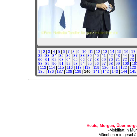
1
|
2
|
3
|
4
|
5
|
6
|
7
|
8
|
9
|
10
|
11
|
12
|
13
|
14
|
15
|
16
|
17
32
|
33
|
34
|
35
|
36
|
37
|
38
|
39
|
40
|
41
|
42
|
43
|
44
|
45
|
60
|
61
|
62
|
63
|
64
|
65
|
66
|
67
|
68
|
69
|
70
|
71
|
72
|
73
|
88
|
89
|
90
|
91
|
92
|
93
|
94
|
95
|
96
|
97
|
98
|
99
|
100
|
10
|
113
|
114
|
115
|
116
|
117
|
118
|
119
|
120
|
121
|
122
|
123
135
|
136
|
137
|
138
|
139
| 140 |
141
|
142
|
143
|
144
|
145
-
Heute, Morgen, Übermorge
-Mobilität in Mü
- München rein geschä