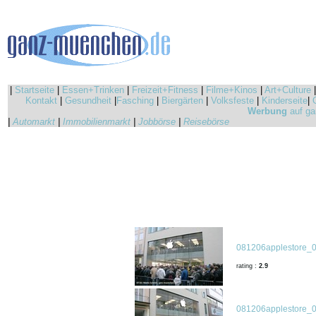
|
Startseite
|
Essen+Trinken
|
Freizeit+Fitness
|
Filme+Kinos
|
Art+Culture
Kontakt
|
Gesundheit
|
Fasching
|
Biergärten
|
Volksfeste
|
Kinderseite
|
Werbung
auf ga
|
Automarkt
|
Immobilienmarkt
|
Jobbörse
|
Reisebörse
081206applestore_0
rating :
2.9
081206applestore_0