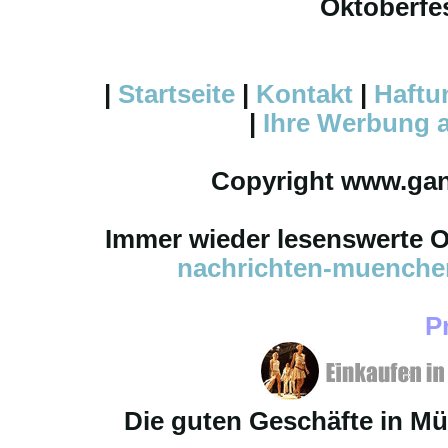
Oktoberfes
|
Startseite
|
Kontakt
|
Haftu
|
Ihre
Werbung
a
Copyright www.ga
Immer wieder lesenswerte On
nachrichten-muench
P
Die guten Geschäfte in M