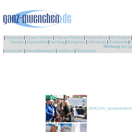
|
Startseite
|
Essen+Trinken
|
Freizeit+Fitness
|
Filme+Kinos
|
Art+Culture
Kontakt
|
Gesundheit
|
Fasching
|
Biergärten
|
Volksfeste
|
Kinderseite
|
Werbung
auf ga
|
Automarkt
|
Immobilienmarkt
|
Jobbörse
|
Reisebörse
180412ms_spargelanstich0