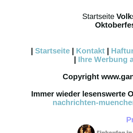
Startseite
Volk
Oktoberfes
|
Startseite
|
Kontakt
|
Haftu
|
Ihre
Werbung
a
Copyright www.ga
Immer wieder lesenswerte On
nachrichten-muench
P