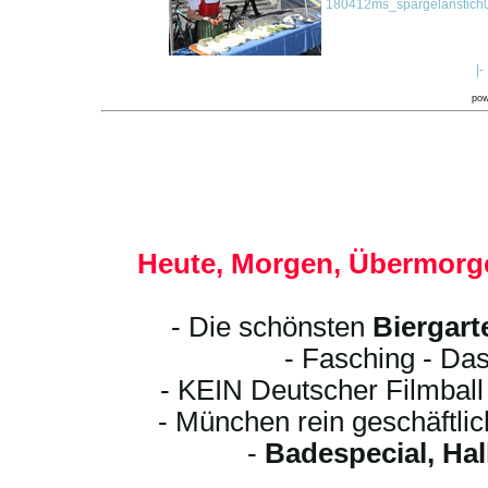
180412ms_spargelanstich0
|-
po
Heute, Morgen, Übermorge
- Die schönsten
Biergart
- Fasching - Das
- KEIN Deutscher Filmbal
- München rein geschäftli
-
Badespecial, Ha