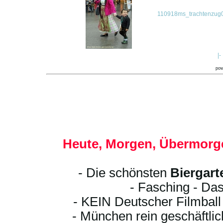
110918ms_trachtenzug0
|-
po
Heute, Morgen, Übermorge
- Die schönsten
Biergart
- Fasching - Das
- KEIN Deutscher Filmbal
- München rein geschäftli