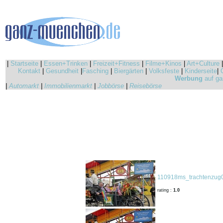
|
Startseite
|
Essen+Trinken
|
Freizeit+Fitness
|
Filme+Kinos
|
Art+Culture
Kontakt
|
Gesundheit
|
Fasching
|
Biergärten
|
Volksfeste
|
Kinderseite
|
Werbung
auf ga
|
Automarkt
|
Immobilienmarkt
|
Jobbörse
|
Reisebörse
110918ms_trachtenzug0
rating :
1.0