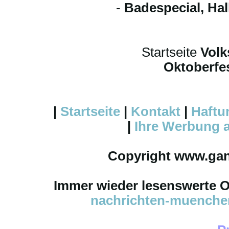
-
Badespecial, Ha
Startseite
Volk
Oktoberfes
|
Startseite
|
Kontakt
|
Haftu
|
Ihre
Werbung
a
Copyright www.ga
Immer wieder lesenswerte On
nachrichten-muench