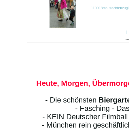
110918ms_trachtenzug0
|-
po
Heute, Morgen, Übermorge
- Die schönsten
Biergart
- Fasching - Das
- KEIN Deutscher Filmbal
- München rein geschäftli