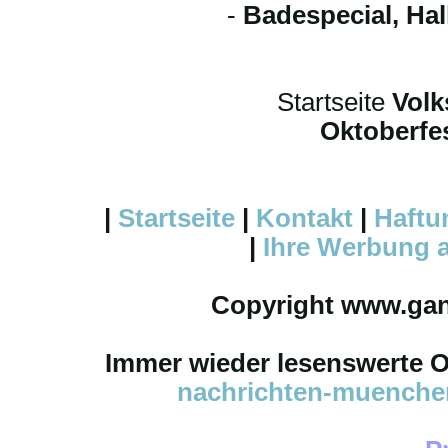
-
Badespecial, Ha
Startseite
Volk
Oktoberfes
|
Startseite
|
Kontakt
|
Haftu
|
Ihre
Werbung
a
Copyright www.ga
Immer wieder lesenswerte On
nachrichten-muench