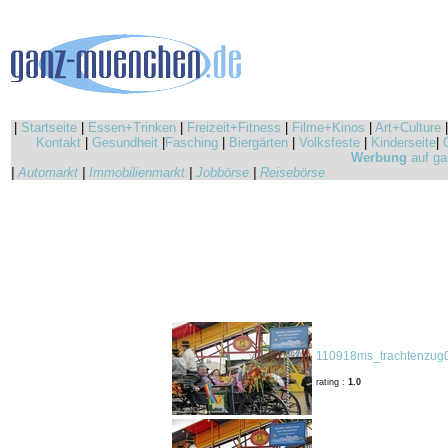
|
Startseite
|
Essen+Trinken
|
Freizeit+Fitness
|
Filme+Kinos
|
Art+Culture
Kontakt
|
Gesundheit
|
Fasching
|
Biergärten
|
Volksfeste
|
Kinderseite
|
Werbung
auf ga
|
Automarkt
|
Immobilienmarkt
|
Jobbörse
|
Reisebörse
110918ms_trachtenzug0
rating :
1.0