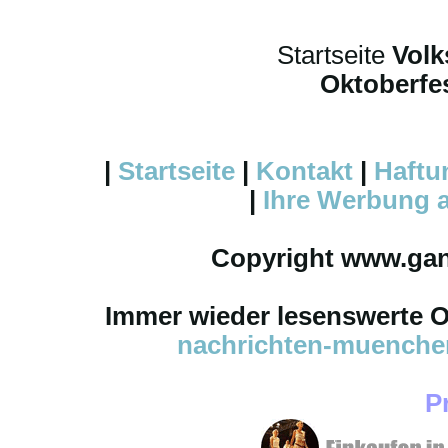
Startseite
Volk
Oktoberfes
|
Startseite
|
Kontakt
|
Haftu
|
Ihre
Werbung
a
Copyright www.ga
Immer wieder lesenswerte On
nachrichten-muench
P