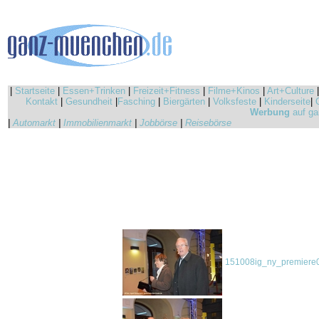
|
Startseite
|
Essen+Trinken
|
Freizeit+Fitness
|
Filme+Kinos
|
Art+Culture
Kontakt
|
Gesundheit
|
Fasching
|
Biergärten
|
Volksfeste
|
Kinderseite
|
Werbung
auf ga
|
Automarkt
|
Immobilienmarkt
|
Jobbörse
|
Reisebörse
151008ig_ny_premiere0