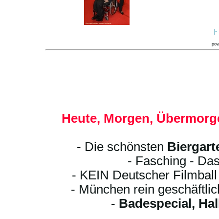
|-
po
Heute, Morgen, Übermorge
- Die schönsten
Biergart
- Fasching - Das
- KEIN Deutscher Filmbal
- München rein geschäftli
-
Badespecial, Ha