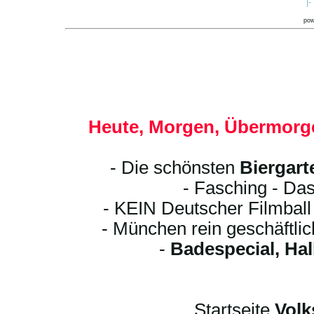
|-
po
Heute, Morgen, Übermorge
- Die schönsten
Biergart
- Fasching - Das
- KEIN Deutscher Filmbal
- München rein geschäftli
-
Badespecial, Ha
Startseite
Volk