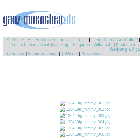
|
Startseite
|
Essen+Trinken
|
Freizeit+Fitness
|
Filme+Kinos
|
Art+Culture
Kontakt
|
Gesundheit
|
Fasching
|
Biergärten
|
Volksfeste
|
Kinderseite
|
Werbung
auf ga
|
Automarkt
|
Immobilienmarkt
|
Jobbörse
|
Reisebörse
120419ig_tommy_001.jpg
120419ig_tommy_002.jpg
120419ig_tommy_003.jpg
120419ig_tommy_004.jpg
120419ig_tommy_005.jpg
120419ig_tommy_006.jpg