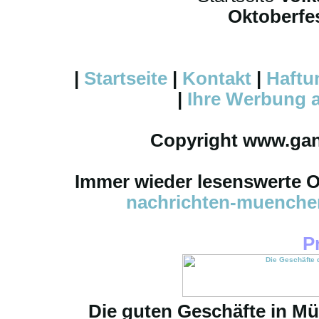
Oktoberfes
|
Startseite
|
Kontakt
|
Haftu
|
Ihre
Werbung
a
Copyright www.ga
Immer wieder lesenswerte On
nachrichten-muench
P
Die guten Geschäfte in M