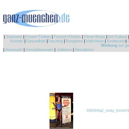
|
Startseite
|
Essen+Trinken
|
Freizeit+Fitness
|
Filme+Kinos
|
Art+Culture
Kontakt
|
Gesundheit
|
Fasching
|
Biergärten
|
Volksfeste
|
Kinderseite
|
Werbung
auf ga
|
Automarkt
|
Immobilienmarkt
|
Jobbörse
|
Reisebörse
090304ig2_rocky_horror01