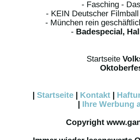
- Fasching - Das
- KEIN Deutscher Filmbal
- München rein geschäftli
-
Badespecial, Ha
Startseite
Volk
Oktoberfes
|
Startseite
|
Kontakt
|
Haftu
|
Ihre
Werbung
a
Copyright www.ga