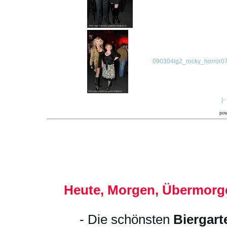
090304ig2_rocky_horror07
|-
po
Heute, Morgen, Übermorge
- Die schönsten
Biergart