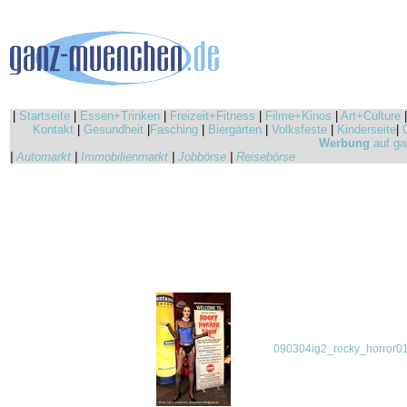
|
Startseite
|
Essen+Trinken
|
Freizeit+Fitness
|
Filme+Kinos
|
Art+Culture
Kontakt
|
Gesundheit
|
Fasching
|
Biergärten
|
Volksfeste
|
Kinderseite
|
Werbung
auf ga
|
Automarkt
|
Immobilienmarkt
|
Jobbörse
|
Reisebörse
090304ig2_rocky_horror01