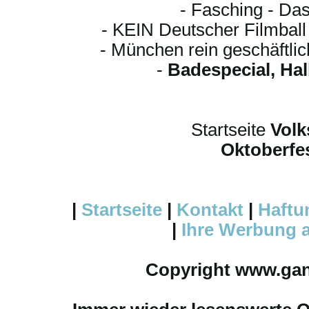
- Fasching - Das
- KEIN Deutscher Filmbal
- München rein geschäftli
-
Badespecial, Ha
Startseite
Volk
Oktoberfes
|
Startseite
|
Kontakt
|
Haftu
|
Ihre
Werbung
a
Copyright www.ga