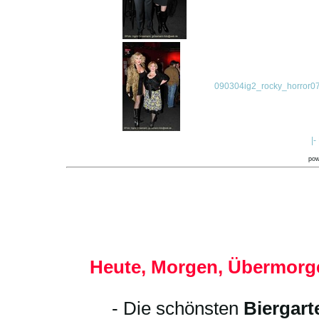
090304ig2_rocky_horror07
|-
po
Heute, Morgen, Übermorge
- Die schönsten
Biergart