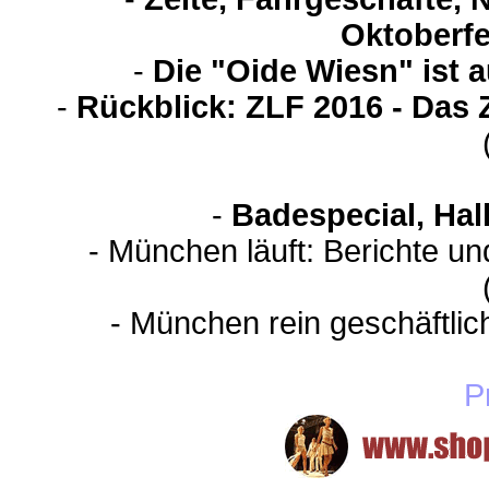
Oktoberfe
-
Die "Oide Wiesn" ist 
-
Rückblick: ZLF 2016 - Das 
-
Badespecial, Hal
- München läuft: Berichte u
- München rein geschäftli
P