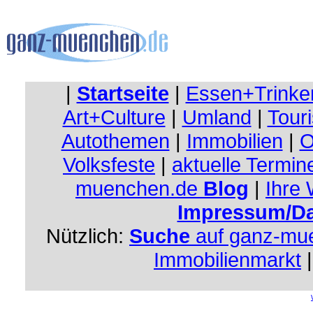
|
Startseite
|
Essen+Trinke
Art+Culture
|
Umland
|
Touri
Autothemen
|
Immobilien
|
O
Volksfeste
|
aktuelle Termin
muenchen.de
Blog
|
Ihre
Impressum/Da
Nützlich:
Suche
auf ganz-mu
Immobilienmarkt