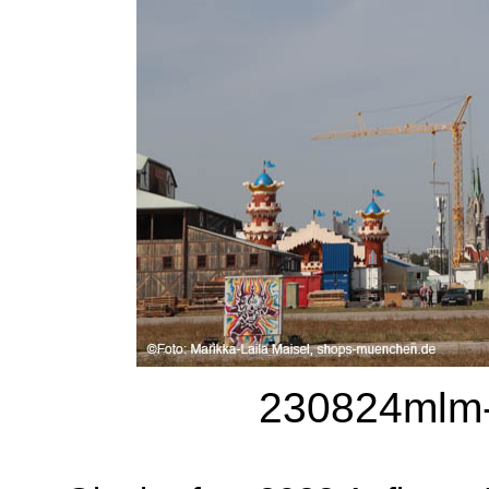
230824mlm-