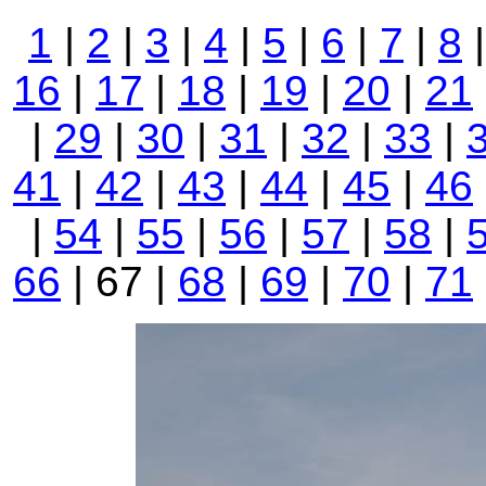
1
|
2
|
3
|
4
|
5
|
6
|
7
|
8
16
|
17
|
18
|
19
|
20
|
21
|
29
|
30
|
31
|
32
|
33
|
41
|
42
|
43
|
44
|
45
|
46
|
54
|
55
|
56
|
57
|
58
|
66
| 67 |
68
|
69
|
70
|
71