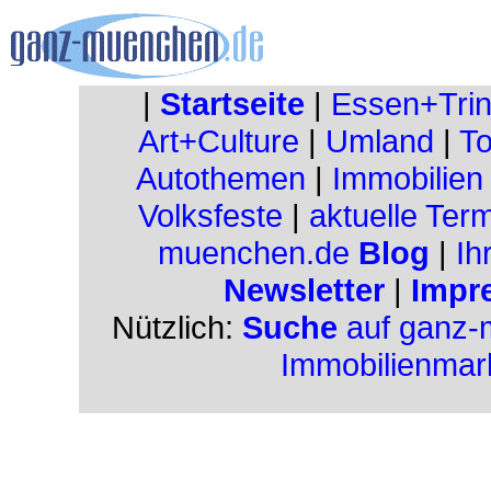
|
Startseite
|
Essen+Tri
Art+Culture
|
Umland
|
To
Autothemen
|
Immobilien
Volksfeste
|
aktuelle Ter
muenchen.de
Blog
|
Ih
Newsletter
|
Impr
Nützlich:
Suche
auf ganz-
Immobilienmar