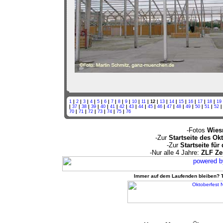
1
|
2
|
3
|
4
|
5
|
6
|
7
|
8
|
9
|
10
|
11
| 12 |
13
|
14
|
15
|
16
|
17
|
18
|
19
|
37
|
38
|
39
|
40
|
41
|
42
|
43
|
44
|
45
|
46
|
47
|
48
|
49
|
50
|
51
|
52
70
|
71
|
72
|
73
|
74
|
75
|
76
-Fotos
Wies
-Zur
Startseite des Ok
-Zur
Startseite für
-Nur alle 4 Jahre:
ZLF Zen
Immer auf dem Laufenden bleiben? Tr