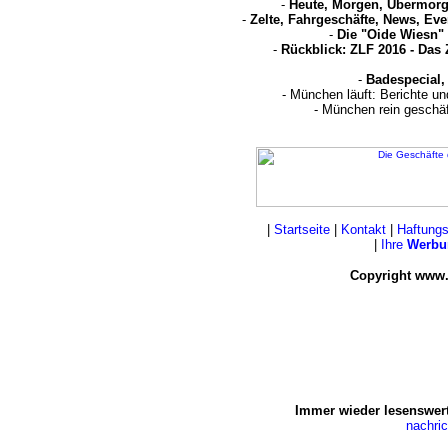
-
Heute, Morgen, Übermorg
-
Zelte, Fahrgeschäfte, News, Eve
-
Die "Oide Wiesn" 
-
Rückblick: ZLF 2016 - Das 
-
Badespecial,
- München läuft: Berichte u
- München rein geschä
|
Startseite
|
Kontakt
|
Haftung
|
Ihre
Werbu
Copyright www.
Immer wieder lesenswert
nachri