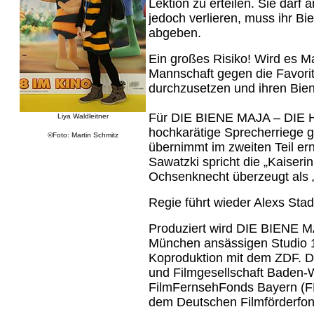
Lektion zu erteilen. Sie darf 
jedoch verlieren, muss ihr B
abgeben.
Ein großes Risiko! Wird es Ma
Mannschaft gegen die Favoriten
durchzusetzen und ihren Bien
Für DIE BIENE MAJA – DIE 
Liya Waldleitner
hochkarätige Sprecherriege 
©Foto: Martin Schmitz
übernimmt im zweiten Teil ern
Sawatzki spricht die „Kaiser
Ochsenknecht überzeugt als „G
Regie führt wieder Alexs St
Produziert wird DIE BIENE 
München ansässigen Studio 1
Koproduktion mit dem ZDF. De
und Filmgesellschaft Baden
FilmFernsehFonds Bayern (FFF
dem Deutschen Filmförderfo