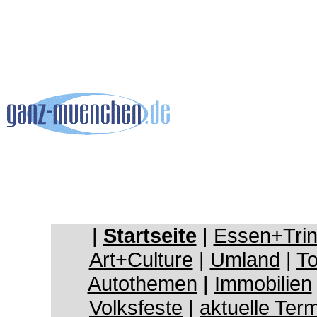
|
Startseite
|
Essen+Tri
Art+Culture
|
Umland
|
To
Autothemen
|
Immobilien
Volksfeste
|
aktuelle Ter