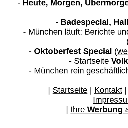
-
Heute, Morgen, Übermorge
-
Badespecial, Hal
- München läuft: Berichte u
-
Oktoberfest Special
(
wei
-
Startseite
Volk
- München rein geschäftli
|
Startseite
|
Kontakt
Impressu
|
Ihre
Werbung
a