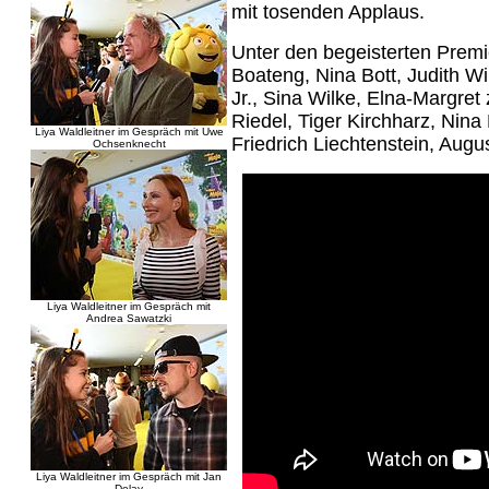
mit tosenden Applaus.
Unter den begeisterten Prem
Boateng, Nina Bott, Judith Wi
Jr., Sina Wilke, Elna-Margret
Riedel, Tiger Kirchharz, Nina
Liya Waldleitner im Gespräch mit Uwe
Friedrich Liechtenstein, Augus
Ochsenknecht
Liya Waldleitner im Gespräch mit
Andrea Sawatzki
Liya Waldleitner im Gespräch mit Jan
Delay