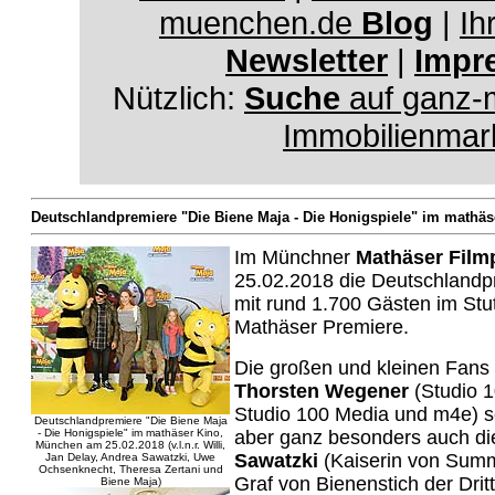
muenchen.de
Blog
|
Ih
Newsletter
|
Impr
Nützlich:
Suche
auf ganz-
Immobilienmar
Deutschlandpremiere "Die Biene Maja - Die Honigspiele" im mathä
Im Münchner
Mathäser Film
25.02.2018 die Deutschlandp
mit rund 1.700 Gästen im Stu
Mathäser Premiere.
Die großen und kleinen Fans
Thorsten Wegener
(Studio 
Studio 100 Media und m4e) 
Deutschlandpremiere "Die Biene Maja
- Die Honigspiele" im mathäser Kino,
aber ganz besonders auch d
München am 25.02.2018 (v.l.n.r. Willi,
Sawatzki
(Kaiserin von Summ
Jan Delay, Andrea Sawatzki, Uwe
Ochsenknecht, Theresa Zertani und
Graf von Bienenstich der Drit
Biene Maja)