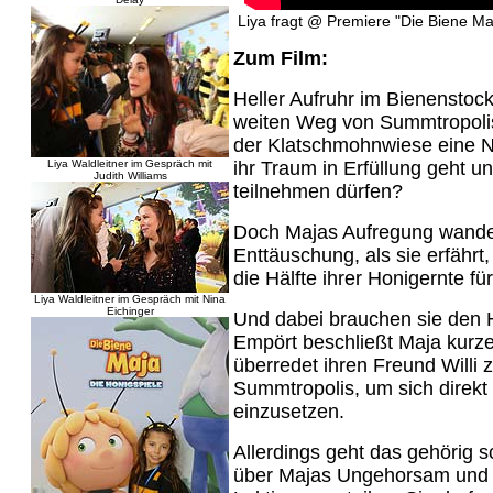
Liya fragt @ Premiere "Die Biene Ma
Zum Film:
Heller Aufruhr im Bienenstock
weiten Weg von Summtropoli
der Klatschmohnwiese eine N
Liya Waldleitner im Gespräch mit
ihr Traum in Erfüllung geht u
Judith Williams
teilnehmen dürfen?
Doch Majas Aufregung wandelt
Enttäuschung, als sie erfähr
die Hälfte ihrer Honigernte fü
Liya Waldleitner im Gespräch mit Nina
Eichinger
Und dabei brauchen sie den H
Empört beschließt Maja kurze
überredet ihren Freund Willi 
Summtropolis, um sich direkt 
einzusetzen.
Allerdings geht das gehörig sc
über Majas Ungehorsam und b