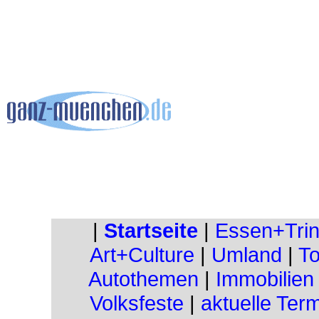
|
Startseite
|
Essen+Tri
Art+Culture
|
Umland
|
To
Autothemen
|
Immobilien
Volksfeste
|
aktuelle Ter