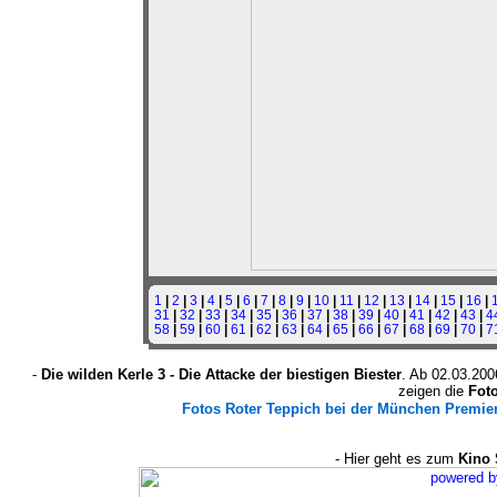
1
|
2
|
3
|
4
|
5
|
6
|
7
|
8
|
9
|
10
|
11
|
12
|
13
|
14
|
15
|
16
|
31
|
32
|
33
|
34
|
35
|
36
|
37
|
38
|
39
|
40
|
41
|
42
|
43
|
4
58
|
59
|
60
|
61
|
62
|
63
|
64
|
65
|
66
|
67
|
68
|
69
|
70
|
7
-
Die wilden Kerle 3 - Die Attacke der biestigen Biester
. Ab 02.03.20
zeigen die
Fot
Fotos Roter Teppich bei der München Premier
- Hier geht es zum
Kino 