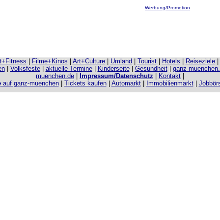
Werbung/Promotion
it+Fitness
|
Filme+Kinos
|
Art+Culture
|
Umland
|
Tourist
|
Hotels
|
Reiseziele
en
|
Volksfeste
|
aktuelle Termine
|
Kinderseite
|
Gesundheit
|
ganz-muenchen
muenchen.de
|
Impressum/Datenschutz
|
Kontakt
|
e
auf ganz-muenchen
|
Tickets kaufen
|
Automarkt
|
Immobilienmarkt
|
Jobbör