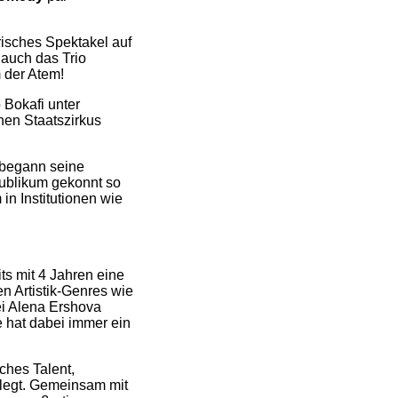
risches Spektakel auf
 auch das Trio
m der Atem!
 Bokafi unter
hen Staatszirkus
begann seine
Publikum gekonnt so
in Institutionen wie
ts mit 4 Jahren eine
n Artistik-Genres wie
ei Alena Ershova
e hat dabei immer ein
sches Talent,
elegt. Gemeinsam mit