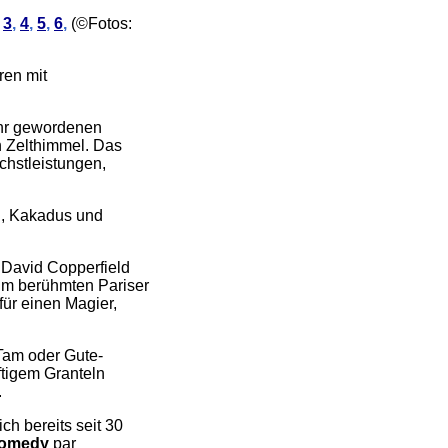
,
3
,
4
,
5
,
6
,
(©Fotos:
ren mit
ahr gewordenen
n Zelthimmel. Das
chstleistungen,
en, Kakadus und
t David Copperfield
 im berühmten Pariser
ür einen Magier,
-Tam oder Gute-
ftigem Granteln
.
ich bereits seit 30
Comedy
par