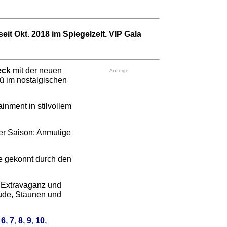
eit Okt. 2018
im Spiegelzelt. VIP Gala
eck
mit der neuen
Anzeige
ü im nostalgischen
inment in stilvollem
er Saison: Anmutige
le gekonnt durch den
, Extravaganz und
ude, Staunen und
,
6
,
7
,
8
,
9
,
10
,