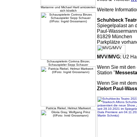
Marianne und Michael Hartl amüsierten
Weitere Informati
sich köstlich
Schuhbeck Teatr
Spiegelpalast an
Paul-Wassermann-
81829 München
Parkplätze vorha
MVV/MVG:
U2 Hal
Schauspielerin Corinna Binzer,
Schauspieler Sepp Schauer
Wenn Sie mit den 
Station "
Messesta
Wenn Sie mit dem 
Zielort Paul-Was
Patricia Riekel, Helmut Markwort