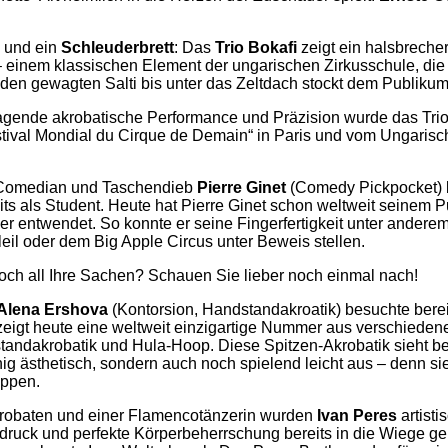
 und ein
Schleuderbrett
: Das
Trio Bokafi
zeigt ein halsbreche
 einem klassischen Element der ungarischen Zirkusschule, die
i den gewagten Salti bis unter das Zeltdach stockt dem Publiku
agende akrobatische Performance und Präzision wurde das Trio
ival Mondial du Cirque de Demain“ in Paris und vom Ungarisc
 Comedian und Taschendieb
Pierre Ginet
(Comedy Pickpocket) 
its als Student. Heute hat Pierre Ginet schon weltweit seinem 
 entwendet. So konnte er seine Fingerfertigkeit unter anderem 
eil oder dem Big Apple Circus unter Beweis stellen.
ch all Ihre Sachen? Schauen Sie lieber noch einmal nach!
Alena Ershova
(Kontorsion, Handstandakroatik) besuchte berei
zeigt heute eine weltweit einzigartige Nummer aus verschiedene
tandakrobatik und Hula-Hoop. Diese Spitzen-Akrobatik sieht b
ig ästhetisch, sondern auch noch spielend leicht aus – denn si
ippen.
krobaten und einer Flamencotänzerin wurden
Ivan Peres
artisti
sdruck und perfekte Körperbeherrschung bereits in die Wiege g