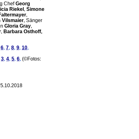
ng Chef
Georg
icia Riekel
,
Simone
Faltermayer
,
 Vilsmaier
, Sänger
in
Gloria Gray
,
r
,
Barbara Osthoff,
,
6
,
7
,
8
,
9
,
10
,
,
3
,
4
,
5
,
6
,
(©Fotos:
25.10.2018