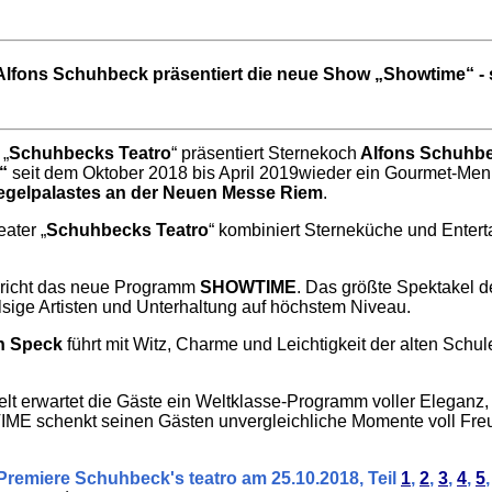
lfons Schuhbeck präsentiert die neue Show „Showtime“ - s
„
Schuhbecks Teatro
“ präsentiert Sternekoch
Alfons Schuhb
e“
seit dem Oktober 2018 bis April 2019wieder ein Gourmet-Men
egelpalastes an der Neuen Messe Riem
.
ater „
Schuhbecks Teatro
“ kombiniert Sterneküche und Enterta
pricht das neue Programm
SHOWTIME
. Das größte Spektakel d
sige Artisten und Unterhaltung auf höchstem Niveau.
n Speck
führt
mit Witz, Charme und Leichtigkeit der alten Schu
zelt erwartet die Gäste ein Weltklasse-Programm voller Eleganz
IME schenkt seinen Gästen unvergleichliche Momente voll Fre
Premiere Schuhbeck's teatro am 25.10.2018, Teil
1
,
2
,
3
,
4
,
5