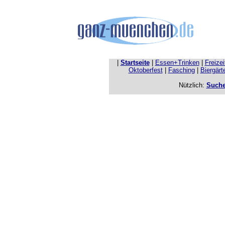
|
Startseite
|
Essen+Trinken
|
Freize
Oktoberfest
|
Fasching
|
Biergärt
Nützlich:
Such