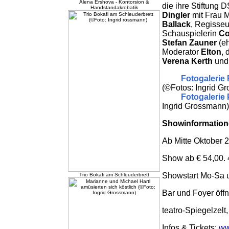
Alena Ershova - Kontorsion &
die ihre Stiftung 
Handstandakrobatik
Dingler
mit Frau 
Ballack
, Regisse
Schauspielerin
Co
Stefan Zauner
(eh
Moderator
Elton
, 
Verena Kerth
un
Fotogalerie 
(©Fotos: Ingrid G
Fotogalerie
Ingrid Grossmann)
Showinformation
Ab Mitte Oktober 2
Show ab € 54,00.
Showstart Mo-Sa u
Trio Bokafi am Schleuderbrett
Bar und Foyer öff
teatro-Spiegelzel
Infos & Tickets:
ww