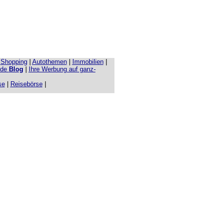
|
Shopping
|
Autothemen
|
Immobilien
|
.de
Blog
|
Ihre Werbung auf ganz-
se
|
Reisebörse
|