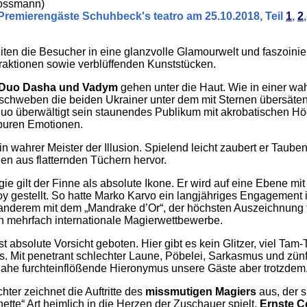
rossmann)
 Premierengäste Schuhbeck's teatro am 25.10.2018, Teil
1
,
2
iten die Besucher in eine glanzvolle Glamourwelt und faszoinie
aktionen sowie verblüffenden Kunststücken.
Duo Dasha und Vadym
gehen unter die Haut. Wie in einer w
schweben die beiden Ukrainer unter dem mit Sternen übersäte
uo überwältigt sein staunendes Publikum mit akrobatischen Hö
puren Emotionen.
ein wahrer Meister der Illusion. Spielend leicht zaubert er Taub
en aus flatternden Tüchern hervor.
gie gilt der Finne als absolute Ikone. Er wird auf eine Ebene mi
oy gestellt. So hatte Marko Karvo ein langjähriges Engagement
 anderem mit dem „Mandrake d’Or“, der höchsten Auszeichnung f
 mehrfach internationale Magierwettbewerbe.
st absolute Vorsicht geboten. Hier gibt es kein Glitzer, viel Tam
s. Mit penetrant schlechter Laune, Pöbelei, Sarkasmus und zün
inahe furchteinflößende Hieronymus unsere Gäste aber trotzdem
ter zeichnet die Auftritte des
missmutigen Magiers
aus, der s
nette“ Art heimlich in die Herzen der Zuschauer spielt.
Ernste 