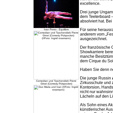
excellence.
Drei junge Ungarn
dem Teeterboard –
absolviert hat. Be
Für seine herausr
Ivan Peres - Equilibre
anderem vom „Fest
ausgezeichnet.
Der französische
Showkarriere bere
manche Besitztümer
dem Cirque du Sol
Haben Sie denn no
Die junge Russin
Comedian und Taschendieb Pierre
Zirkusschule und 
Ginet (Comedy Pickpocket)
Kontorsion, Hands
nicht nur wahnsinn
Lächeln auf den L
Als Sohn eines A
künstlerischer Au