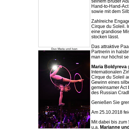
seinem Bruder Ada
Hand-to-Hand-Act 
sowie mit dem Sil
Zahlreiche Engage
Cirque du Soleil. 
eine grandiose Mi
stocken lässt.
Das attraktive Pa
Duo Maria und Ivan
Partnerin in halsb
man nur höchst sel
Maria Boldyreva
g
Internationalen Zi
Cirque du Soleil a
Gewinn eines silbe
gemeinsamer Act b
des Russian Cradle
Genießen Sie gren
Am 25.10.2018 fe
Mit dabei bis zum
u.a.
Marianne und 