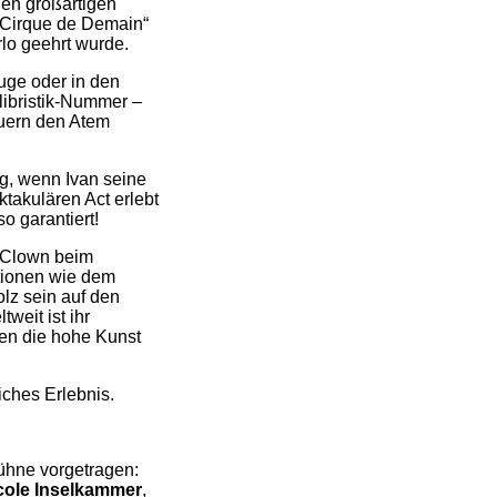
nen großartigen
 Cirque de Demain“
lo geehrt wurde.
uge oder in den
ilibristik-Nummer –
uern den Atem
g, wenn Ivan seine
ktakulären Act erlebt
o garantiert!
 Clown beim
ktionen wie dem
lz sein auf den
weit ist ihr
hen die hohe Kunst
ches Erlebnis.
Bühne vorgetragen:
cole Inselkammer
,