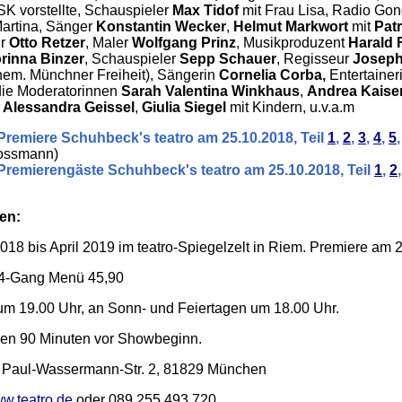
DSK vorstellte, Schauspieler
Max Tidof
mit Frau Lisa, Radio Go
Martina, Sänger
Konstantin Wecker
,
Helmut Markwort
mit
Patr
ur
Otto Retzer
, Maler
Wolfgang Prinz
, Musikproduzent
Harald 
rinna Binzer
, Schauspieler
Sepp Schauer
, Regisseur
Joseph
em. Münchner Freiheit), Sängerin
Cornelia Corba,
Entertainer
die Moderatorinnen
Sarah Valentina Winkhaus
,
Andrea Kaise
d
Alessandra Geissel
,
Giulia Siegel
mit Kindern, u.v.a.m
Premiere Schuhbeck's teatro am 25.10.2018, Teil
1
,
2
,
3
,
4
,
5
rossmann)
 Premierengäste Schuhbeck's teatro am 25.10.2018, Teil
1
,
2
en:
018 bis April 2019 im teatro-Spiegelzelt in Riem. Premiere am 
 4-Gang Menü 45,90
m 19.00 Uhr, an Sonn- und Feiertagen um 18.00 Uhr.
nen 90 Minuten vor Showbeginn.
t, Paul-Wassermann-Str. 2, 81829 München
w.teatro.de
oder 089 255 493 720