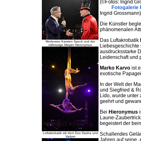
(©Fotos: Ingrid G
Fotogalerie
Ingrid Grossmann)
Die Künstler begle
phänomenalen Attr
Das Luftakrobatik
Moderator Karsten Speck und der
mißmutige Magier Hieronymus
Liebesgeschichte 
ausdrucksstarke D
Leidenschaft und 
Marko Karvo
ist 
exotische Papagei
In der Welt der Ma
und Siegfried & R
Lido, wurde unter
geehrt und gewann
Bei
Hieronymus
i
Laune-Zaubertrick
begeistert der be
Luftaktobatik mit dem Duo Dasha und
Schallendes Geläch
Vadym
Jahren auf seine „