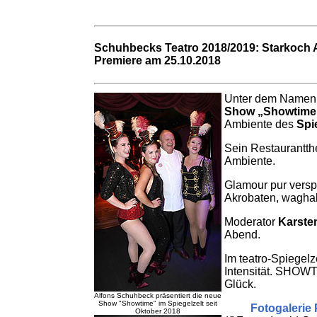
Schuhbecks Teatro 2018/2019: Starkoch A
Premiere am 25.10.2018
Unter dem Namen 
Show „Showtim
Ambiente des
Spi
Sein Restaurantthe
Ambiente.
Glamour pur vers
Akrobaten, waghal
Moderator
Karste
Abend.
Im teatro-Spiegel
Intensität. SHOWT
Glück.
Alfons Schuhbeck präsentiert die neue
Show "Showtime" im Spiegelzelt seit
Fotogalerie 
Oktober 2018