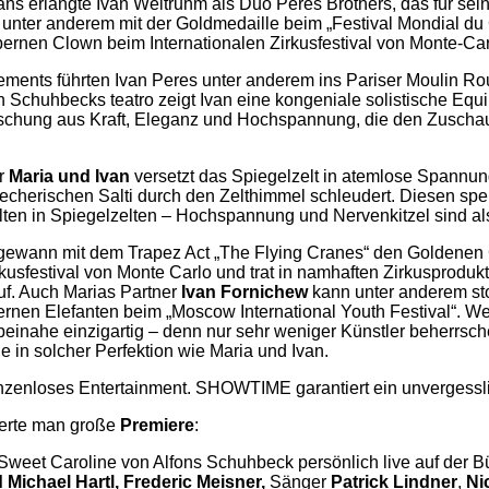
ns erlangte Ivan Weltruhm als Duo Peres Brothers, das für sei
unter anderem mit der Goldmedaille beim „Festival Mondial du
bernen Clown beim Internationalen Zirkusfestival von Monte-Car
ments führten Ivan Peres unter anderem ins Pariser Moulin Ro
In Schuhbecks teatro zeigt Ivan eine kongeniale solistische Equ
schung aus Kraft, Eleganz und Hochspannung, die den Zuscha
ar
Maria und Ivan
versetzt das Spiegelzelt in atemlose Spannun
recherischen Salti durch den Zelthimmel schleudert. Diesen spe
ten in Spiegelzelten – Hochspannung und Nervenkitzel sind als
ewann mit dem Trapez Act „The Flying Cranes“ den Goldenen
rkusfestival von Monte Carlo und trat in namhaften Zirkusprodu
uf. Auch Marias Partner
Ivan Fornichew
kann unter anderem sto
rnen Elefanten beim „Moscow International Youth Festival“. Welt
einahe einzigartig – denn nur sehr weniger Künstler beherrsc
 in solcher Perfektion wie Maria und Ivan.
zenloses Entertainment. SHOWTIME garantiert ein unvergessli
ierte man große
Premiere
:
 Sweet Caroline von Alfons Schuhbeck persönlich live auf der 
Michael Hartl, Frederic Meisner,
Sänger
Patrick Lindner
,
Ni